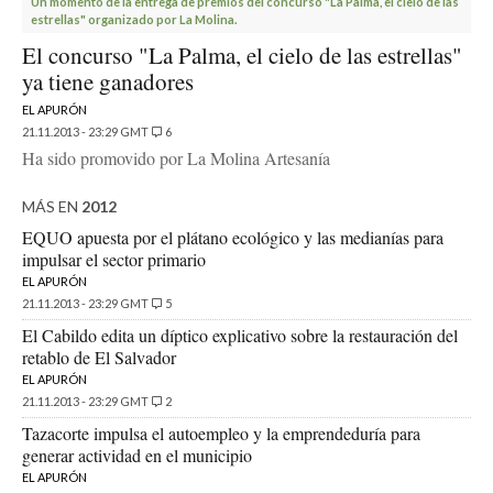
Un momento de la entrega de premios del concurso "La Palma, el cielo de las
estrellas" organizado por La Molina.
El concurso "La Palma, el cielo de las estrellas"
ya tiene ganadores
EL APURÓN
21.11.2013 - 23:29 GMT
6
Ha sido promovido por La Molina Artesanía
MÁS EN
2012
EQUO apuesta por el plátano ecológico y las medianías para
impulsar el sector primario
EL APURÓN
21.11.2013 - 23:29 GMT
5
El Cabildo edita un díptico explicativo sobre la restauración del
retablo de El Salvador
EL APURÓN
21.11.2013 - 23:29 GMT
2
Tazacorte impulsa el autoempleo y la emprendeduría para
generar actividad en el municipio
EL APURÓN