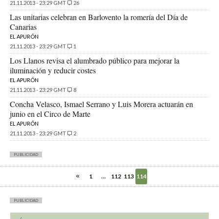
21.11.2013 - 23:29 GMT
26
Las unitarias celebran en Barlovento la romería del Día de
Canarias
EL APURÓN
21.11.2013 - 23:29 GMT
1
Los Llanos revisa el alumbrado público para mejorar la
iluminación y reducir costes
EL APURÓN
21.11.2013 - 23:29 GMT
8
Concha Velasco, Ismael Serrano y Luis Morera actuarán en
junio en el Circo de Marte
EL APURÓN
21.11.2013 - 23:29 GMT
2
PUBLICIDAD
1
…
112
113
114
PUBLICIDAD