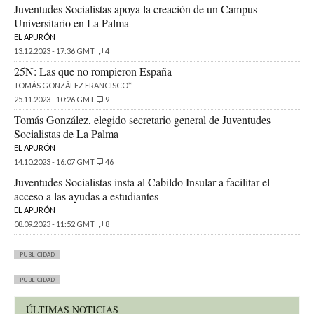
Juventudes Socialistas apoya la creación de un Campus
Universitario en La Palma
EL APURÓN
13.12.2023 - 17:36 GMT
4
25N: Las que no rompieron España
TOMÁS GONZÁLEZ FRANCISCO*
25.11.2023 - 10:26 GMT
9
Tomás González, elegido secretario general de Juventudes
Socialistas de La Palma
EL APURÓN
14.10.2023 - 16:07 GMT
46
Juventudes Socialistas insta al Cabildo Insular a facilitar el
acceso a las ayudas a estudiantes
EL APURÓN
08.09.2023 - 11:52 GMT
8
PUBLICIDAD
PUBLICIDAD
ÚLTIMAS NOTICIAS