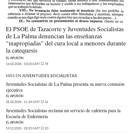
El PSOE de Tazacorte y Juventudes Socialistas
de La Palma denuncian las enseñanzas
"inapropiadas" del cura local a menores durante
la catequesis
EL APURÓN
16.02.2024 - 10:20 GMT
78
MÁS EN
JUVENTUDES SOCIALISTAS
Juventudes Socialistas de La Palma presenta su nueva comisión
ejecutiva
EL APURÓN
01.02.2024 - 11:24 GMT
16
Juventudes Socialistas reclama un servicio de cafetería para la
Escuela de Enfermería
EL APURÓN
19.12.2023 - 18:35 GMT
20