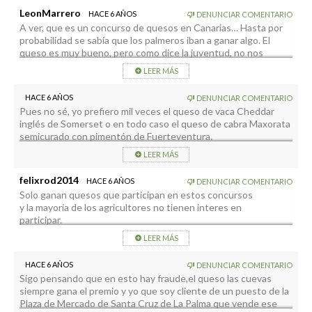
LeonMarrero
HACE 6 AÑOS
DENUNCIAR COMENTARIO
A ver, que es un concurso de quesos en Canarias… Hasta por
probabilidad se sabía que los palmeros iban a ganar algo. El
queso es muy bueno, pero como dice la juventud, no nos
“flipemos”.
LEER MÁS
HACE 6 AÑOS
DENUNCIAR COMENTARIO
Pues no sé, yo prefiero mil veces el queso de vaca Cheddar
inglés de Somerset o en todo caso el queso de cabra Maxorata
semicurado con pimentón de Fuerteventura.
LEER MÁS
felixrod2014
HACE 6 AÑOS
DENUNCIAR COMENTARIO
Solo ganan quesos que participan en estos concursos
y la mayoria de los agricultores no tienen interes en
participar.
Lo mismo pasa con las bodegas: suelen ganar bodegas con
LEER MÁS
vinos no muy buenos, pero ellos van.
Los mejores productores de quesos,vinos …no tienen
HACE 6 AÑOS
DENUNCIAR COMENTARIO
necesidad.
Sigo pensando que en esto hay fraude,el queso las cuevas
siempre gana el premio y yo que soy cliente de un puesto de la
Plaza de Mercado de Santa Cruz de La Palma que vende ese