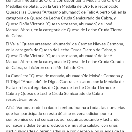
son Gran Medalla de Oro, 2 corresponden a Medalla de Oro y 2
Medallas de plata. Con la Gran Medalla de Oro fue reconocido
Quesos las Cuevas “Artesano ahumado”, de Félix Alberto Gil, en la
categoría de Queso de Leche Cruda Semicurado de Cabra, y
Queso Doña Victoria “Queso artesano, ahumado”, de José
Manuel Abreu, en la categoría de Queso de Leche Cruda Tierno
de Cabra.
El Valle “Queso artesano, ahumado” de Carmen Nieves Carmona,
en la categoría de Queso de Leche Cruda Tierno de Cabra, y
Queso Doña Victoria “Queso artesano, ahumado” de José
Manuel Abreu, en la categoría de Queso de Leche Cruda Curado
de Cabra, se hicieron con la Medalla de Oro.
La Candilera “Queso de manada, ahumado”de Moisés Carmona y
El Trigal “Ahumado” de Digna Guerra se alzaron con la Medalla de
Plata en las categorías de Queso de Leche Cruda Tierno de
Cabra y Queso de Leche Cruda Semicurado de Cabra
respectivamente.
Alicia Vanoostende ha dado la enhorabuena a todas las queserías
que han participado en esta décimo novena edición por su
compromiso con el concurso, por seguir apostando y luchando
por sacar a delante un producto de muy alta calidad, con unas
particularidades diferenciadas que convierten a los quesos de La