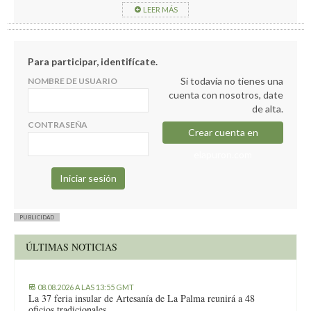
queso, y a veces lo llevo y no veo diferencia con otros que
LEER MÁS
compro en el mismo establecimiento es más algunos son muy
superiores.
Para participar, identifícate.
Si todavía no tienes una
NOMBRE DE USUARIO
cuenta con nosotros, date
de alta.
CONTRASEÑA
Crear cuenta en
elapuron.com
PUBLICIDAD
ÚLTIMAS NOTICIAS
08.08.2026 A LAS 13:55 GMT
La 37 feria insular de Artesanía de La Palma reunirá a 48
oficios tradicionales