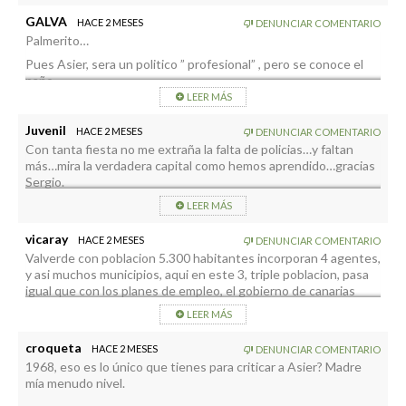
precedido en el cargo.
GALVA
HACE 2 MESES
DENUNCIAR COMENTARIO
Palmerito…
Pues Asier, sera un politico ” profesional” , pero se conoce el
paño…
LEER MÁS
Los sociatas sin cabeza visible; las notas muchas veces, ni la
portavoz, ni Neris: El grupo socialista.
Juvenil
HACE 2 MESES
DENUNCIAR COMENTARIO
Matazoneros: Curioso; no es de salir a Calle Real , ni repartir
Con tanta fiesta no me extraña la falta de policias…y faltan
bocadillos de chorizo palmero…Los otros, ni mu. U oink, oink.
más…mira la verdadera capital como hemos aprendido…gracias
Sergio.
Nuevo hundimiento; solo sale para alguna chorrada y charada…
De Charo.
LEER MÁS
Los demás: Ni jota.😏🤣
vicaray
HACE 2 MESES
DENUNCIAR COMENTARIO
La proxima vez: Sin llorar.
Valverde con poblacion 5.300 habitantes incorporan 4 agentes,
y asi muchos municipios, aqui en este 3, triple poblacion, pasa
igual que con los planes de empleo, el gobierno de canarias
pone ejemplo 500.000€ y los llanos lo complementa con
LEER MÁS
150.000€ y aqui con 25.000€,
presumiento de gestion, y de remante de caja y de pagos de
croqueta
HACE 2 MESES
DENUNCIAR COMENTARIO
facturas de poco importe para no tener que pasar por el
1968, eso es lo único que tienes para criticar a Asier? Madre
pleno……………….
mía menudo nivel.
PCPC