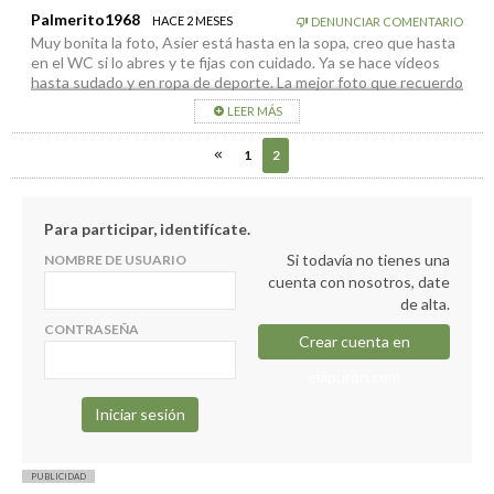
Palmerito1968
HACE 2 MESES
DENUNCIAR COMENTARIO
Muy bonita la foto, Asier está hasta en la sopa, creo que hasta
en el WC si lo abres y te fijas con cuidado. Ya se hace vídeos
hasta sudado y en ropa de deporte. La mejor foto que recuerdo
de él fue cuando se hizo un vídeo en gayumbos y le delató el
LEER MÁS
reflejo….. En fin, mucha foto, mucho twitter, mucho facebook,
mucha mentira y casi todo lo que comienza lo deja medio
1
2
hecho, ¿o no se acuerdan del edificio que está aún por terminar
que iba a dedicarse a la Bajada del 2025?
En fin, a ver cuanto dura este mensaje, suelen quitármelos por
contar la realidad…
Para participar, identifícate.
Si todavía no tienes una
NOMBRE DE USUARIO
cuenta con nosotros, date
de alta.
CONTRASEÑA
Crear cuenta en
elapuron.com
PUBLICIDAD