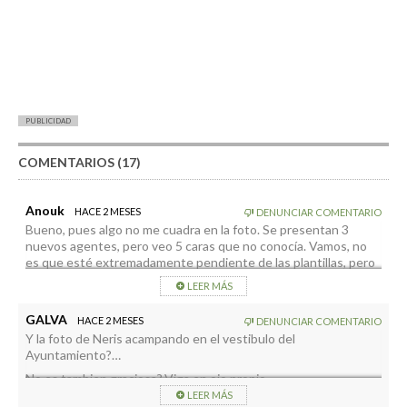
PUBLICIDAD
COMENTARIOS (17)
Anouk
HACE 2 MESES
DENUNCIAR COMENTARIO
Bueno, pues algo no me cuadra en la foto. Se presentan 3
nuevos agentes, pero veo 5 caras que no conocía. Vamos, no
es que esté extremadamente pendiente de las plantillas, pero
aquí nos conocemos todos y esos 5 agentes del escalón
LEER MÁS
superior, más uno que fue presentado en prácticas hace un par
de meses y que no sale en la foto, suman 6 y son nuevos todos.
GALVA
HACE 2 MESES
DENUNCIAR COMENTARIO
No sé donde está la trampa de la noticia, pero lo que si es
Y la foto de Neris acampando en el vestibulo del
cierto, es que pese a quien le pese, en estos pocos años que
Ayuntamiento?…
lleva gobernando este alcalde y su equipo de gobierno, ha
conseguido cosas, entre ellas el caso que nos ocupa, ampliar la
No es tambien graciosa?.Viga en ojo propio.
plantilla de la policía local mucho más que ningún otro que le ha
LEER MÁS