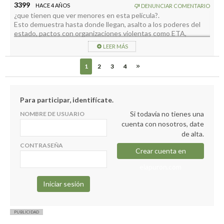
3399
HACE 4 AÑOS
DENUNCIAR COMENTARIO
¿que tienen que ver menores en esta película?.
Esto demuestra hasta donde llegan, asalto a los poderes del
estado, pactos con organizaciones violentas como ETA,
indultos a corruptos, uso masivo de puertas giratorias,
LEER MÁS
absolutamente todas las empresas estatales hay enchufes de
directivos con miembros de PSOE o UP. Este PSOE se fabrica
1
2
3
4
su propia legalidad y realidad.
Para participar, identifícate.
Si todavía no tienes una
NOMBRE DE USUARIO
cuenta con nosotros, date
de alta.
CONTRASEÑA
Crear cuenta en
elapuron.com
PUBLICIDAD