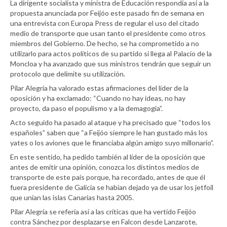
La dirigente socialista y ministra de Educación respondía así a la
propuesta anunciada por Feijóo este pasado fin de semana en
una entrevista con Europa Press de regular el uso del citado
medio de transporte que usan tanto el presidente como otros
miembros del Gobierno. De hecho, se ha comprometido a no
utilizarlo para actos políticos de su partido si llega al Palacio de la
Moncloa y ha avanzado que sus ministros tendrán que seguir un
protocolo que delimite su utilización.
Pilar Alegría ha valorado estas afirmaciones del líder de la
oposición y ha exclamado: “Cuando no hay ideas, no hay
proyecto, da paso el populismo y a la demagogia”.
Acto seguido ha pasado al ataque y ha precisado que “todos los
españoles” saben que “a Feijóo siempre le han gustado más los
yates o los aviones que le financiaba algún amigo suyo millonario”.
En este sentido, ha pedido también al líder de la oposición que
antes de emitir una opinión, conozca los distintos medios de
transporte de este país porque, ha recordado, antes de que él
fuera presidente de Galicia se habían dejado ya de usar los jetfoil
que unían las islas Canarias hasta 2005.
Pilar Alegría se refería así a las críticas que ha vertido Feijóo
contra Sánchez por desplazarse en Falcon desde Lanzarote,