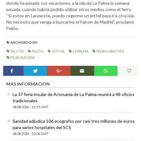
donde ha pasado sus vacaciones, a la isla de La Palma la semana
pasada, cuando habría podido utilizar otros medios como el ferry.
“Si estoy en Lanzarote, puedo cogerme un jetfoil para ir a otra isla.
No necesito que venga a buscarme el Falcon de Madrid”, proclamó
Feijóo.
ARCHIVADO EN:
FALCÓN
FEIJÓO
JETFOIL
LA PALMA
PEDRO SÁNCHEZ
PILAR ALEGRÍA
MÁS INFORMACIÓN
La 37 feria insular de Artesanía de La Palma reunirá a 48 oficios
tradicionales
08.08.2026 - 13:55 GMT
Sanidad adjudica 106 ecógrafos por casi tres millones de euros
para varios hospitales del SCS
08.08.2026 - 10:06 GMT