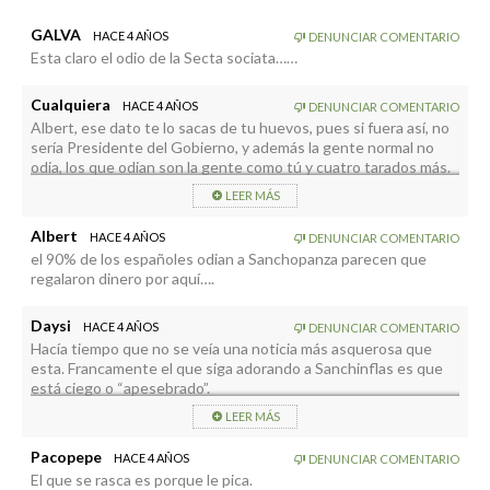
GALVA
HACE 4 AÑOS
DENUNCIAR COMENTARIO
Esta claro el odio de la Secta sociata……
Cualquiera
HACE 4 AÑOS
DENUNCIAR COMENTARIO
Albert, ese dato te lo sacas de tu huevos, pues si fuera así, no
sería Presidente del Gobierno, y además la gente normal no
odia, los que odian son la gente como tú y cuatro tarados más.
LEER MÁS
Albert
HACE 4 AÑOS
DENUNCIAR COMENTARIO
el 90% de los españoles odian a Sanchopanza parecen que
regalaron dinero por aquí….
Daysi
HACE 4 AÑOS
DENUNCIAR COMENTARIO
Hacía tiempo que no se veía una noticia más asquerosa que
esta. Francamente el que siga adorando a Sanchinflas es que
está ciego o “apesebrado”.
LEER MÁS
Pacopepe
HACE 4 AÑOS
DENUNCIAR COMENTARIO
El que se rasca es porque le pica.