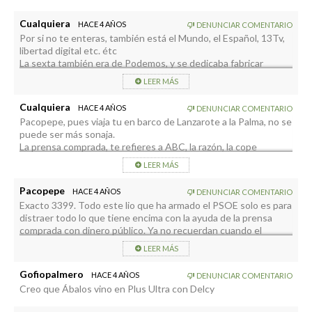
Cualquiera
HACE 4 AÑOS
DENUNCIAR COMENTARIO
Por si no te enteras, también está el Mundo, el Español, 13Tv,
libertad digital etc. étc
La sexta también era de Podemos, y se dedicaba fabricar
noticias falsas contra Podemos.
LEER MÁS
Una cosa es ser facha y otra no saber en dónde vives.
Cualquiera
HACE 4 AÑOS
DENUNCIAR COMENTARIO
Pacopepe, pues viaja tu en barco de Lanzarote a la Palma, no se
puede ser más sonaja.
La prensa comprada, te refieres a ABC, la razón, la cope
Ok diario, 13Tv, antena tres, etc. etc.
LEER MÁS
Pacopepe
HACE 4 AÑOS
DENUNCIAR COMENTARIO
Exacto 3399. Todo este lio que ha armado el PSOE solo es para
distraer todo lo que tiene encima con la ayuda de la prensa
comprada con dinero público. Ya no recuerdan cuando el
Presidente Pedro Sánchez no supo leer públicamente lo que
LEER MÁS
era un MB? (megabite) Esto es peor que confundir un
catamarán con un Jet Foil.
Gofiopalmero
HACE 4 AÑOS
DENUNCIAR COMENTARIO
Creo que Ábalos vino en Plus Ultra con Delcy