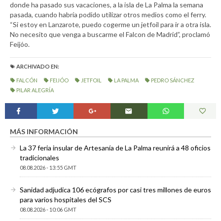
donde ha pasado sus vacaciones, a la isla de La Palma la semana
pasada, cuando habría podido utilizar otros medios como el ferry.
“Si estoy en Lanzarote, puedo cogerme un jetfoil para ir a otra isla.
No necesito que venga a buscarme el Falcon de Madrid”, proclamó
Feijóo.
ARCHIVADO EN:
FALCÓN
FEIJÓO
JETFOIL
LA PALMA
PEDRO SÁNCHEZ
PILAR ALEGRÍA
MÁS INFORMACIÓN
La 37 feria insular de Artesanía de La Palma reunirá a 48 oficios
tradicionales
08.08.2026 - 13:55 GMT
Sanidad adjudica 106 ecógrafos por casi tres millones de euros
para varios hospitales del SCS
08.08.2026 - 10:06 GMT