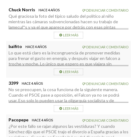
Chuck Norris
HACE 4 AÑOS
DENUNCIAR COMENTARIO
Qué graciosa la foto del típico saludo del político al niño
mientras las cámaras subvencionadas hacen su trabajo de
lamecul*s y ya el que aparece por detrás con esas pintas
mirando lo que hace su dios ya ni te cuento
LEER MÁS
baifito
HACE 4 AÑOS
DENUNCIAR COMENTARIO
Lo que está claro es la incongruencia de promover medidas
para frenar el gasto en energía, y después viajar en falcon a
troche y moche. Lo único que espero es que viajara sin
corbata…
LEER MÁS
3399
HACE 4 AÑOS
DENUNCIAR COMENTARIO
No se preocupen, la cosa funciona de la siguiente manera.
Cuando el PSOE pase a oposición, el Falcon ya no se podrá
usar. Eso solo lo pueden usar la oligarquía socialista y de
Podemos.
LEER MÁS
Feijo que venga en Patera a Canarias si quiere.
Pacopepe
HACE 4 AÑOS
DENUNCIAR COMENTARIO
¿Por este fallo se rajan algunos las vestiduras? Y cuando
Sánchez dijo que el PSOE trajo el divorcio a España gracias a los