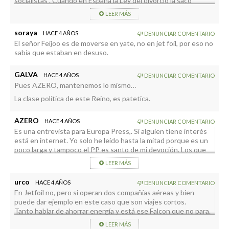
socialistas . Cuando en España la Ley del divorcio la sacó
adelante UCD 40 años antes, en junio de 1981, con Leopoldo
LEER MÁS
Calvo Sotelo como presidente.
¿Fue un fallo de memoria o una mentira más a las que nos tiene
soraya
HACE 4 AÑOS
DENUNCIAR COMENTARIO
acostumbrados el Presidente Sánchez?
El señor Feijoo es de moverse en yate, no en jet foil, por eso no
sabía que estaban en desuso.
GALVA
HACE 4 AÑOS
DENUNCIAR COMENTARIO
Pues AZERO, mantenemos lo mismo…
La clase política de este Reino, es patetica.
AZERO
HACE 4 AÑOS
DENUNCIAR COMENTARIO
Es una entrevista para Europa Press,. Si alguien tiene interés
está en internet. Yo solo he leído hasta la mitad porque es un
poco larga y tampoco el PP es santo de mi devoción. Los que
leen mis comentarios se habrán dado cuenta, supongo, que
LEER MÁS
considero nefastos a todos los partidos políticos que en la
actualidad apestan este país.
urco
HACE 4 AÑOS
DENUNCIAR COMENTARIO
Los y las y quizás les, que si han debido leer entera la
En Jetfoil no, pero si operan dos compañías aéreas y bien
entrevista son los cientos de asesores (asquerosamente bien
puede dar ejemplo en este caso que son viajes cortos.
pagados) del gabinete de Pinocho, pues perdiendo el culo a
Tanto hablar de ahorrar energía y está ese Falcon que no para.
todo correr se han puesto a pregonar el despiste de Feijoo, sin
Prediquen con el ejemplo, que hay mucha gente pasándolo mal
hacer la más mínima mención al resto de la entrevista, a las
LEER MÁS