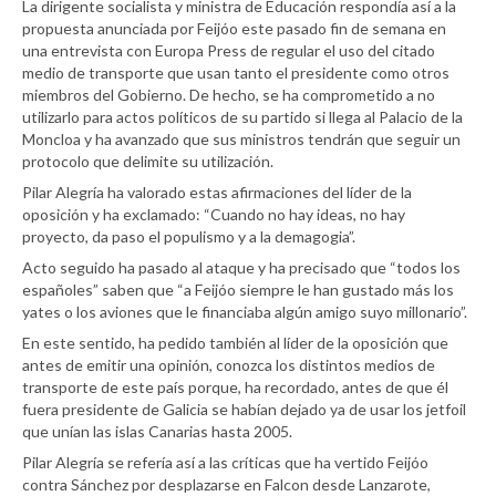
La dirigente socialista y ministra de Educación respondía así a la
propuesta anunciada por Feijóo este pasado fin de semana en
una entrevista con Europa Press de regular el uso del citado
medio de transporte que usan tanto el presidente como otros
miembros del Gobierno. De hecho, se ha comprometido a no
utilizarlo para actos políticos de su partido si llega al Palacio de la
Moncloa y ha avanzado que sus ministros tendrán que seguir un
protocolo que delimite su utilización.
Pilar Alegría ha valorado estas afirmaciones del líder de la
oposición y ha exclamado: “Cuando no hay ideas, no hay
proyecto, da paso el populismo y a la demagogia”.
Acto seguido ha pasado al ataque y ha precisado que “todos los
españoles” saben que “a Feijóo siempre le han gustado más los
yates o los aviones que le financiaba algún amigo suyo millonario”.
En este sentido, ha pedido también al líder de la oposición que
antes de emitir una opinión, conozca los distintos medios de
transporte de este país porque, ha recordado, antes de que él
fuera presidente de Galicia se habían dejado ya de usar los jetfoil
que unían las islas Canarias hasta 2005.
Pilar Alegría se refería así a las críticas que ha vertido Feijóo
contra Sánchez por desplazarse en Falcon desde Lanzarote,