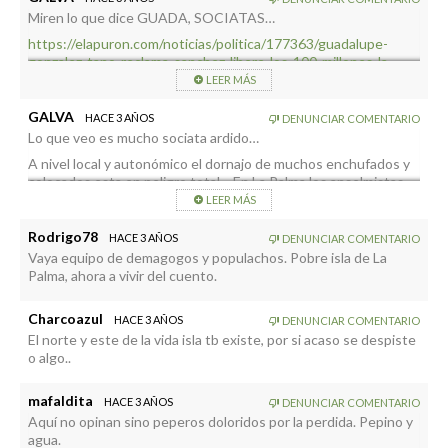
Miren lo que dice GUADA, SOCIATAS…
https://elapuron.com/noticias/politica/177363/guadalupe-
gonzalez-tano-reclama-sanchez-libere-los-100-millones-la-
reconstruccion-los-15-atencion-psicologica-previstos-los-
LEER MÁS
pge/
GALVA
HACE 3 AÑOS
DENUNCIAR COMENTARIO
Y también un par de cochinos de la dehesa extremeña….
Lo que veo es mucho sociata ardido…
SOCIATAS. 😏🤣🤦🏻‍♂️👋🏻
A nivel local y autonómico el dornajo de muchos enchufados y
colocados esta en peligro total….En La Palma los anselmistas
se han quedado con una cara de Messi que divierte…
LEER MÁS
Y ahora esperando la debacle a nivel nacional con gaviotas y
Rodrigo78
HACE 3 AÑOS
DENUNCIAR COMENTARIO
voxeros…Derogación de sus delirios y lágrimas de Txapote,
Vaya equipo de demagogos y populachos. Pobre isla de La
Antonelli, Oskar Matute y Urtasun…Que es vegano.🤣
Palma, ahora a vivir del cuento.
Y de PAM…
PAM.
Charcoazul
HACE 3 AÑOS
DENUNCIAR COMENTARIO
Igual la fichan en la ONU con Pajin y Bibi Aido….🤣🤣🤣🤣
El norte y este de la vida isla tb existe, por si acaso se despiste
o algo..
mafaldita
HACE 3 AÑOS
DENUNCIAR COMENTARIO
Aquí no opinan sino peperos doloridos por la perdida. Pepino y
agua.