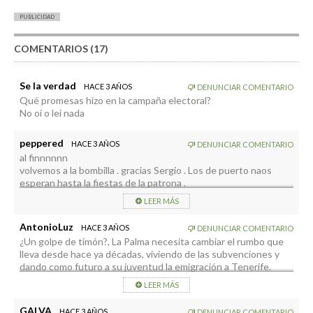
PUBLICIDAD
COMENTARIOS (17)
Se la verdad
HACE 3 AÑOS
DENUNCIAR COMENTARIO
Qué promesas hizo en la campaña electoral?
No oí o leí nada
peppered
HACE 3 AÑOS
DENUNCIAR COMENTARIO
al finnnnnn
volvemos a la bombilla . gracias Sergio . Los de puerto naos
esperan hasta la fiestas de la patrona .
Suerte a todos
LEER MÁS
AntonioLuz
HACE 3 AÑOS
DENUNCIAR COMENTARIO
¿Un golpe de timón?, La Palma necesita cambiar el rumbo que
lleva desde hace ya décadas, viviendo de las subvenciones y
dando como futuro a su juventud la emigración a Tenerife.
LEER MÁS
GALVA
HACE 3 AÑOS
DENUNCIAR COMENTARIO