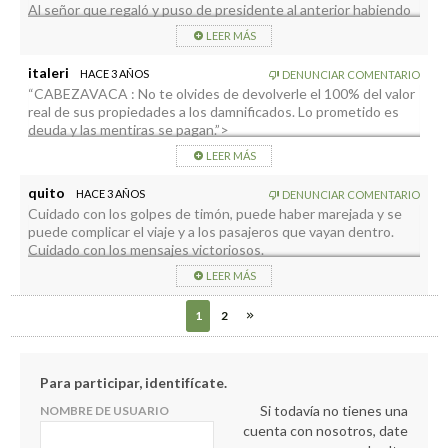
Al señor que regaló y puso de presidente al anterior habiendo
perdido, le pregunto:
LEER MÁS
¿dónde estaba tú protegido en la investidura de Sergio
Rodríguez para entregarle bastón de mando?
italeri
HACE 3 AÑOS
DENUNCIAR COMENTARIO
Feo, muy feo el gesto Sr Zapata.
“CABEZAVACA : No te olvides de devolverle el 100% del valor
real de sus propiedades a los damnificados. Lo prometido es
deuda y las mentiras se pagan.”>
¿Con “el valor real” te refieres a lo que estaba declarado y por
LEER MÁS
lo cuál pagaban impuestos o lo que estaba construido sin
licencia?
quito
HACE 3 AÑOS
DENUNCIAR COMENTARIO
Cuidado con los golpes de timón, puede haber marejada y se
puede complicar el viaje y a los pasajeros que vayan dentro.
Cuidado con los mensajes victoriosos.
LEER MÁS
1
2
Para participar, identifícate.
Si todavía no tienes una
NOMBRE DE USUARIO
cuenta con nosotros, date