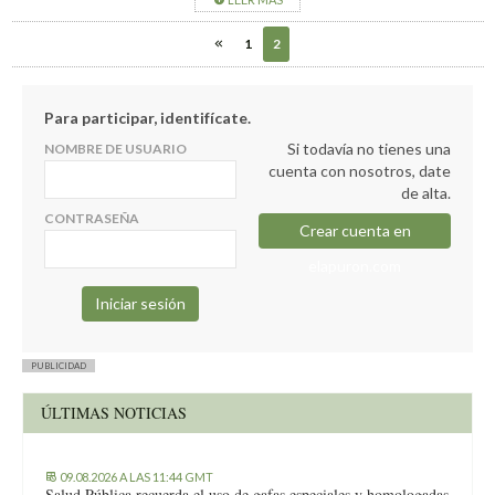
la mayoria de ellos no ha pisado una iglesia en su vida, es un
puro teatro.
1
2
Y lo de visitar a los enfermos del hospital de dolores es una
gran pantomima.
Para participar, identifícate.
Si todavía no tienes una
NOMBRE DE USUARIO
cuenta con nosotros, date
de alta.
CONTRASEÑA
Crear cuenta en
elapuron.com
PUBLICIDAD
ÚLTIMAS NOTICIAS
09.08.2026 A LAS 11:44 GMT
Salud Pública recuerda el uso de gafas especiales y homologadas