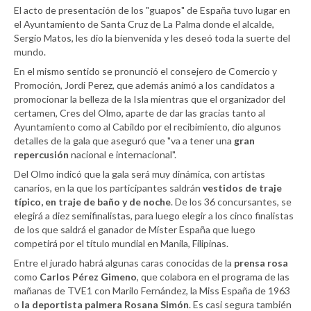
El acto de presentación de los "guapos" de España tuvo lugar en
el Ayuntamiento de Santa Cruz de La Palma donde el alcalde,
Sergio Matos, les dio la bienvenida y les deseó toda la suerte del
mundo.
En el mismo sentido se pronunció el consejero de Comercio y
Promoción, Jordi Perez, que además animó a los candidatos a
promocionar la belleza de la Isla mientras que el organizador del
certamen, Cres del Olmo, aparte de dar las gracias tanto al
Ayuntamiento como al Cabildo por el recibimiento, dio algunos
detalles de la gala que aseguró que "va a tener una
gran
repercusión
nacional e internacional".
Del Olmo indicó que la gala será muy dinámica, con artistas
canarios, en la que los participantes saldrán
vestidos de traje
típico, en traje de baño y de noche
. De los 36 concursantes, se
elegirá a diez semifinalistas, para luego elegir a los cinco finalistas
de los que saldrá el ganador de Míster España que luego
competirá por el título mundial en Manila, Filipinas.
Entre el jurado habrá algunas caras conocidas de la
prensa rosa
como
Carlos Pérez Gimeno
, que colabora en el programa de las
mañanas de TVE1 con Marilo Fernández, la Miss España de 1963
o
la deportista palmera Rosana Simón
. Es casi segura también