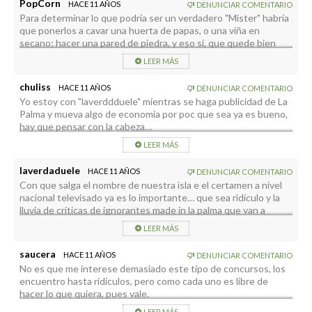
PopCorn
HACE 11 AÑOS
DENUNCIAR COMENTARIO
Para determinar lo que podría ser un verdadero "Mister" habría
que ponerlos a cavar una huerta de papas, o una viña en
secano; hacer una pared de piedra, y eso sí, que quede bien
niveladita, y algunos trabajos más.
LEER MÁS
Pero en ese grupete dudo que aparte de conocimientos en
maquillajes y potingues, alguno reúna las condiciones de
chuliss
HACE 11 AÑOS
DENUNCIAR COMENTARIO
"Mister".
Yo estoy con "laverddduele" mientras se haga publicidad de La
Palma y mueva algo de economia por poc que sea ya es bueno,
hay que pensar con la cabeza…
LEER MÁS
laverdaduele
HACE 11 AÑOS
DENUNCIAR COMENTARIO
Con que salga el nombre de nuestra isla e el certamen a nivel
nacional televisado ya es lo importante… que sea ridículo y la
lluvia de críticas de ignorantes made in la palma que van a
aparecer ahora es caso aparte
LEER MÁS
saucera
HACE 11 AÑOS
DENUNCIAR COMENTARIO
No es que me interese demasiado este tipo de concursos, los
encuentro hasta ridiculos, pero como cada uno es libre de
hacer lo que quiera, pues vale.
Pero lo de hacer una ofrenda a la virgen, cuando seguramente
LEER MÁS