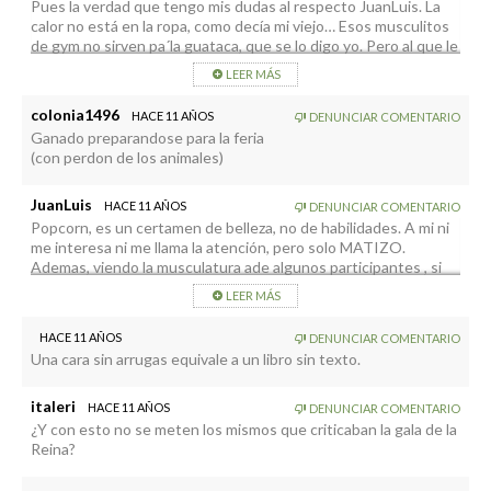
Pues la verdad que tengo mis dudas al respecto JuanLuis. La
calor no está en la ropa, como decía mi viejo… Esos musculitos
de gym no sirven pa´la guataca, que se lo digo yo. Pero al que le
guste pues nada, y al que no, que le ponga azuquita.
LEER MÁS
Pero yendo al fondo del asunto, al menos para mí, esos
concursos son, como la mayoría de los que asisten a ellos como
colonia1496
HACE 11 AÑOS
DENUNCIAR COMENTARIO
participantes, vacíos de esencia y de fondo. Vanidad pura y
Ganado preparandose para la feria
dura, y poco más.
(con perdon de los animales)
JuanLuis
HACE 11 AÑOS
DENUNCIAR COMENTARIO
Popcorn, es un certamen de belleza, no de habilidades. A mi ni
me interesa ni me llama la atención, pero solo MATIZO.
Ademas, viendo la musculatura ade algunos participantes , si
bien la habilidad es posible ponerla en duda, los trabajos
LEER MÁS
fisicamente exigentes que usted sugiere son aptos para ellos.
Tambien creo que si sirve de promoción, hay que verlo con
HACE 11 AÑOS
DENUNCIAR COMENTARIO
buenos OJOS, eso si……. mi gran duda… ¿?es el publico de este
Una cara sin arrugas equivale a un libro sin texto.
certa,men el publico objetivo del turismo de esta isla?
italeri
HACE 11 AÑOS
DENUNCIAR COMENTARIO
¿Y con esto no se meten los mismos que criticaban la gala de la
Reina?