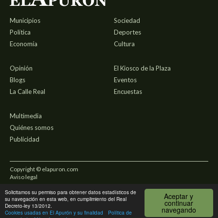
Municipios
Sociedad
Política
Deportes
Economía
Cultura
Opinión
El Kiosco de la Plaza
Blogs
Eventos
La Calle Real
Encuestas
Multimedia
Quiénes somos
Publicidad
Copyright © elapuron.com
Aviso legal
Solicitamos su permiso para obtener datos estadísticos de
Política de privacidad
Aceptar y
su navegación en esta web, en cumplimiento del Real
continuar
Decreto-ley 13/2012.
navegando
Uso de cookies
Cookies usadas en El Apurón y su finalidad
Política de