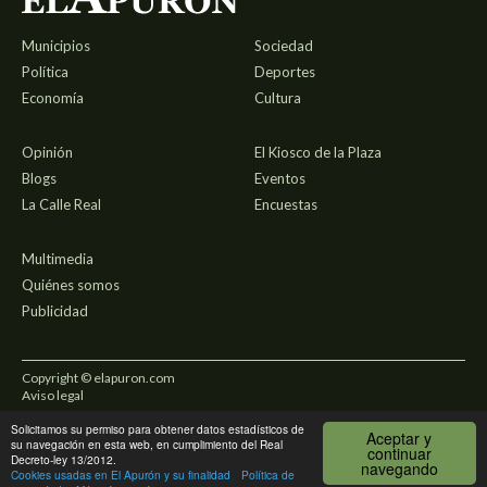
Municipios
Sociedad
Política
Deportes
Economía
Cultura
Opinión
El Kiosco de la Plaza
Blogs
Eventos
La Calle Real
Encuestas
Multimedia
Quiénes somos
Publicidad
Copyright © elapuron.com
Aviso legal
Solicitamos su permiso para obtener datos estadísticos de
Política de privacidad
Aceptar y
su navegación en esta web, en cumplimiento del Real
continuar
Decreto-ley 13/2012.
navegando
Uso de cookies
Cookies usadas en El Apurón y su finalidad
Política de