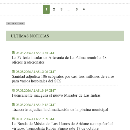
1
2
3
…
8
PUBLICIDAD
ÚLTIMAS NOTICIAS
08.08.2026 A LAS 13:55 GMT
La 37 feria insular de Artesanía de La Palma reunirá a 48
oficios tradicionales
08.08.2026 A LAS 10:06 GMT
Sanidad adjudica 106 ecógrafos por casi tres millones de euros
para varios hospitales del SCS
07.08.2026 A LAS 19:19 GMT
Fuencaliente inaugura el nuevo Mirador de Las Indias
07.08.2026 A LAS 19:12 GMT
Tazacorte adjudica la climatización de la piscina municipal
07.08.2026 A LAS 19:09 GMT
La Banda de Música de Los Llanos de Aridane acompañará al
virtuoso trompetista Rubén Simeó este 17 de octubre