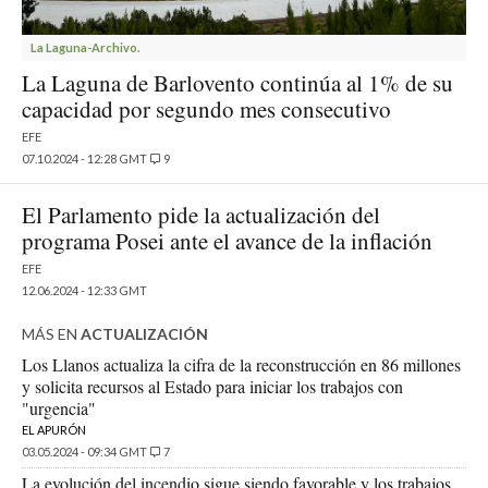
La Laguna-Archivo.
La Laguna de Barlovento continúa al 1% de su
capacidad por segundo mes consecutivo
EFE
07.10.2024 - 12:28 GMT
9
El Parlamento pide la actualización del
programa Posei ante el avance de la inflación
EFE
12.06.2024 - 12:33 GMT
MÁS EN
ACTUALIZACIÓN
Los Llanos actualiza la cifra de la reconstrucción en 86 millones
y solicita recursos al Estado para iniciar los trabajos con
"urgencia"
EL APURÓN
03.05.2024 - 09:34 GMT
7
La evolución del incendio sigue siendo favorable y los trabajos