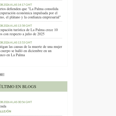
.08.2026 A LAS 14:17 GMT
rtos defienden que "La Palma consolida
ecuperación económica impulsada por el
mo, el plátano y la confianza empresarial"
.08.2026 A LAS 13:58 GMT
cupación turística de La Palma crece 10
os con respecto a julio de 2025
.08.2026 A LAS 13:53 GMT
stigan las causas de la muerte de una mujer
 cuerpo se halló en diciembre en un
anco en La Palma
AD
ÚLTIMO EN BLOGS
.08.2026 A LAS 00:56 GMT
euda
ALLEJÓN