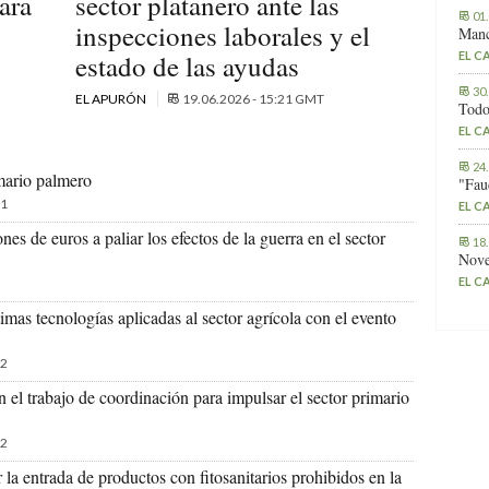
ara
sector platanero ante las
01
inspecciones laborales y el
Manc
EL C
estado de las ayudas
30
EL APURÓN
19.06.2026 - 15:21 GMT
Todo
EL C
24
mario palmero
"Fau
1
EL C
es de euros a paliar los efectos de la guerra en el sector
18
Nove
EL C
mas tecnologías aplicadas al sector agrícola con el evento
2
el trabajo de coordinación para impulsar el sector primario
2
 la entrada de productos con fitosanitarios prohibidos en la