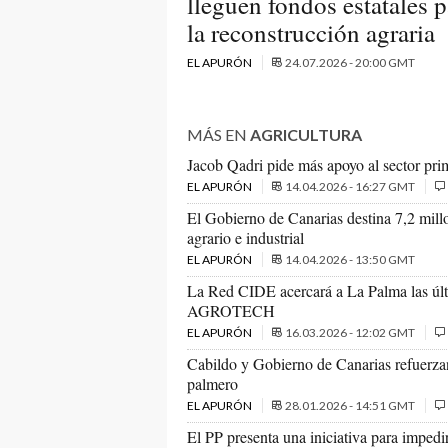
lleguen fondos estatales p
la reconstrucción agraria
EL APURÓN
24.07.2026 - 20:00 GMT
MÁS EN
AGRICULTURA
Jacob Qadri pide más apoyo al sector pri
EL APURÓN
14.04.2026 - 16:27 GMT
El Gobierno de Canarias destina 7,2 millon
agrario e industrial
EL APURÓN
14.04.2026 - 13:50 GMT
La Red CIDE acercará a La Palma las últi
AGROTECH
EL APURÓN
16.03.2026 - 12:02 GMT
Cabildo y Gobierno de Canarias refuerzan 
palmero
EL APURÓN
28.01.2026 - 14:51 GMT
El PP presenta una iniciativa para impedir