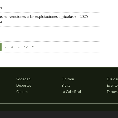
3
s subvenciones a las explotaciones agrícolas en 2025
4
2
3
…
17
Sociedad
Opinión
El Kios
Deportes
Blogs
Evento
Cultura
La Calle Real
Encues