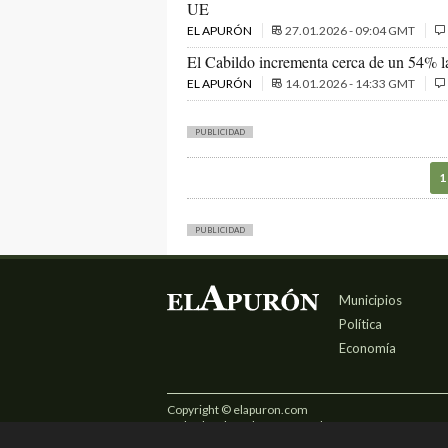
UE
EL APURÓN
27.01.2026 - 09:04 GMT
El Cabildo incrementa cerca de un 54% la
EL APURÓN
14.01.2026 - 14:33 GMT
PUBLICIDAD
1
PUBLICIDAD
Municipios
Política
Economía
Copyright © elapuron.com
Todos los derechos reservados