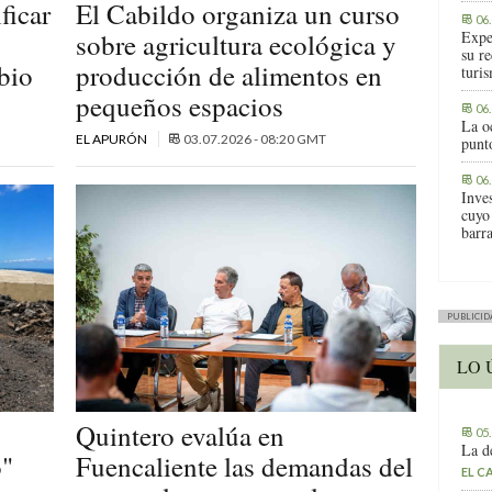
ficar
El Cabildo organiza un curso
06
sobre agricultura ecológica y
Expe
su r
bio
producción de alimentos en
turis
pequeños espacios
06
La o
EL APURÓN
03.07.2026 - 08:20 GMT
punt
06
Inve
cuyo
barr
PUBLICID
LO 
Quintero evalúa en
05
La d
o"
Fuencaliente las demandas del
EL C