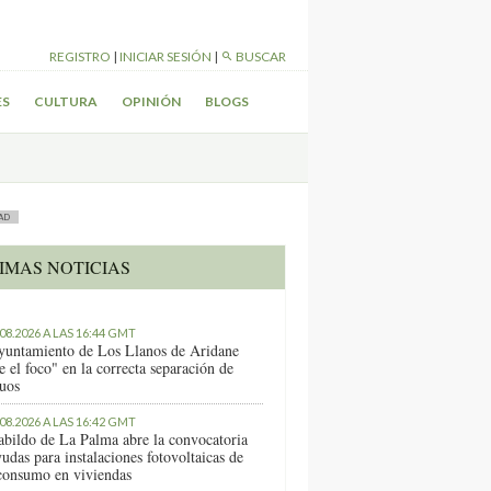
REGISTRO
|
INICIAR SESIÓN
|
BUSCAR
ES
CULTURA
OPINIÓN
BLOGS
AD
IMAS NOTICIAS
.08.2026 A LAS 16:44 GMT
yuntamiento de Los Llanos de Aridane
e el foco" en la correcta separación de
duos
.08.2026 A LAS 16:42 GMT
abildo de La Palma abre la convocatoria
udas para instalaciones fotovoltaicas de
consumo en viviendas