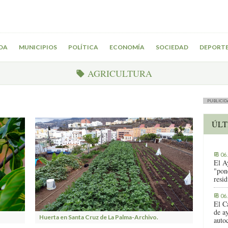
DA
MUNICIPIOS
POLÍTICA
ECONOMÍA
SOCIEDAD
DEPORT
AGRICULTURA
PUBLICID
ÚLT
06
El A
"pon
resi
06
El C
de ay
Huerta en Santa Cruz de La Palma-Archivo.
auto