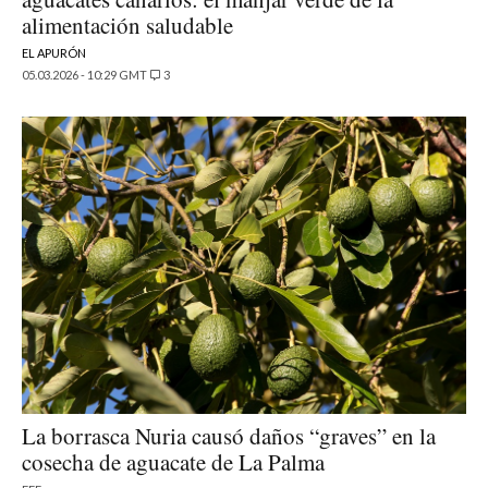
alimentación saludable
EL APURÓN
05.03.2026 - 10:29 GMT
3
La borrasca Nuria causó daños “graves” en la
cosecha de aguacate de La Palma