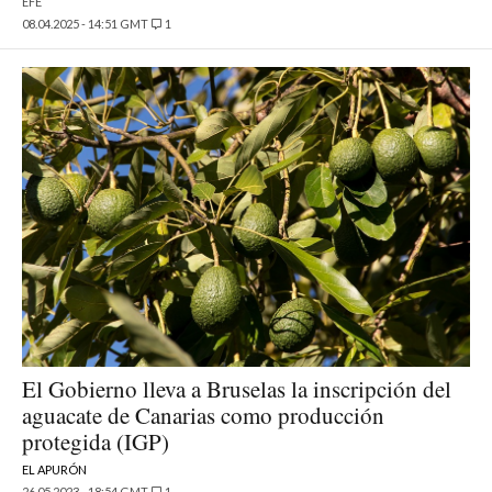
EFE
08.04.2025 - 14:51 GMT
1
El Gobierno lleva a Bruselas la inscripción del
aguacate de Canarias como producción
protegida (IGP)
EL APURÓN
26.05.2023 - 18:54 GMT
1