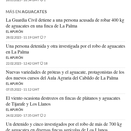
MÁS EN
AGUACATES
La Guardia Civil detiene a una persona acusada de robar 400 kg
de aguacates en una finca de La Palma
EL APURÓN
28.02.2023 - 11:19 GMT
7
Una persona detenida y otra investigada por el robo de aguacates
en La Palma
EL APURÓN
22.02.2023 - 12:42 GMT
18
Nuevas variedades de próteas y el aguacate, protagonistas de los
dos nuevos cursos del Aula Agraria del Cabildo de La Palma
EL APURÓN
07.05.2022 - 11:12 GMT
El viento ocasiona destrozos en fincas de plátanos y aguacates
de Tijarafe y Los Llanos
EL APURÓN
24.02.2020 - 17:35 GMT
2
Un detenido y cinco investigados por el robo de más de 700 kg
de aguacates en diversas fincas agrícolas de Los Llanos