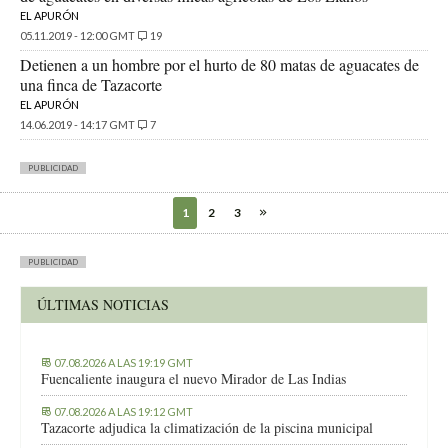
EL APURÓN
05.11.2019 - 12:00 GMT
19
Detienen a un hombre por el hurto de 80 matas de aguacates de
una finca de Tazacorte
EL APURÓN
14.06.2019 - 14:17 GMT
7
PUBLICIDAD
1
2
3
PUBLICIDAD
ÚLTIMAS NOTICIAS
07.08.2026 A LAS 19:19 GMT
Fuencaliente inaugura el nuevo Mirador de Las Indias
07.08.2026 A LAS 19:12 GMT
Tazacorte adjudica la climatización de la piscina municipal