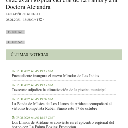
Doctora Alejandra
TANIA PIÑERO ALONSO
03.01.2021 - 13:28 GMT
4
PUBLICIDAD
PUBLICIDAD
ÚLTIMAS NOTICIAS
07.08.2026 A LAS 19:19 GMT
Fuencaliente inaugura el nuevo Mirador de Las Indias
07.08.2026 A LAS 19:12 GMT
Tazacorte adjudica la climatización de la piscina municipal
07.08.2026 A LAS 19:09 GMT
La Banda de Música de Los Llanos de Aridane acompañará al
virtuoso trompetista Rubén Simeó este 17 de octubre
07.08.2026 A LAS 16:17 GMT
Los Llanos de Aridane se convierte en el epicentro regional del
boxeo con La Palma Boxing Promotion