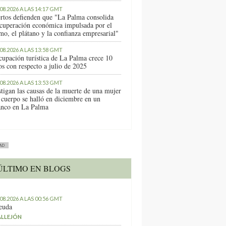
.08.2026 A LAS 14:17 GMT
rtos defienden que "La Palma consolida
ecuperación económica impulsada por el
mo, el plátano y la confianza empresarial"
.08.2026 A LAS 13:58 GMT
cupación turística de La Palma crece 10
os con respecto a julio de 2025
.08.2026 A LAS 13:53 GMT
stigan las causas de la muerte de una mujer
 cuerpo se halló en diciembre en un
anco en La Palma
AD
ÚLTIMO EN BLOGS
.08.2026 A LAS 00:56 GMT
euda
ALLEJÓN