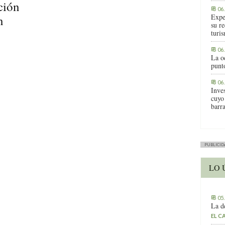
ción
06
n
Expe
su r
turis
06
La o
punt
06
Inve
cuyo
barr
PUBLICID
LO 
05
La d
EL C