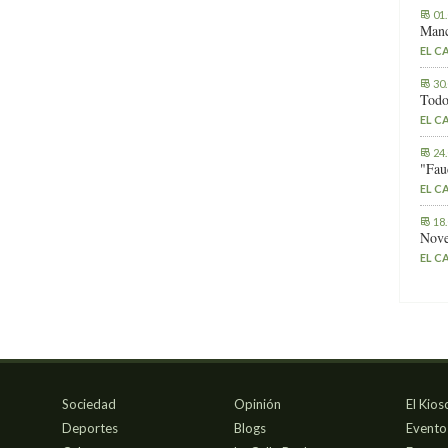
01
Manc
EL C
30
Todo
EL C
24
"Fau
EL C
18
Nove
EL C
Sociedad
Opinión
El Kios
Deportes
Blogs
Evento