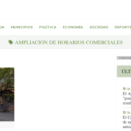
DA
MUNICIPIOS
POLÍTICA
ECONOMÍA
SOCIEDAD
DEPORT
AMPLIACIÓN DE HORARIOS COMERCIALES
PUBLICID
ÚLT
06
El A
"pon
resi
06
El C
de ay
auto