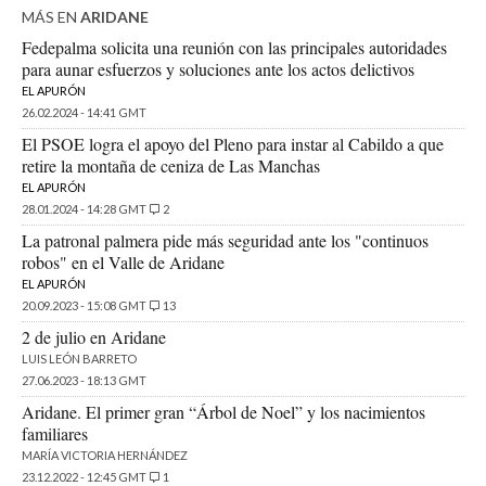
MÁS EN
ARIDANE
Fedepalma solicita una reunión con las principales autoridades
para aunar esfuerzos y soluciones ante los actos delictivos
EL APURÓN
26.02.2024 - 14:41 GMT
El PSOE logra el apoyo del Pleno para instar al Cabildo a que
retire la montaña de ceniza de Las Manchas
EL APURÓN
28.01.2024 - 14:28 GMT
2
La patronal palmera pide más seguridad ante los "continuos
robos" en el Valle de Aridane
EL APURÓN
20.09.2023 - 15:08 GMT
13
2 de julio en Aridane
LUIS LEÓN BARRETO
27.06.2023 - 18:13 GMT
Aridane. El primer gran “Árbol de Noel” y los nacimientos
familiares
MARÍA VICTORIA HERNÁNDEZ
23.12.2022 - 12:45 GMT
1