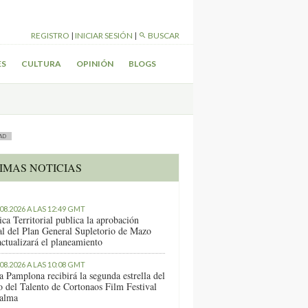
REGISTRO
|
INICIAR SESIÓN
|
BUSCAR
ES
CULTURA
OPINIÓN
BLOGS
AD
IMAS NOTICIAS
.08.2026 A LAS 12:49 GMT
ica Territorial publica la aprobación
ial del Plan General Supletorio de Mazo
actualizará el planeamiento
.08.2026 A LAS 10:08 GMT
a Pamplona recibirá la segunda estrella del
o del Talento de Cortonaos Film Festival
alma