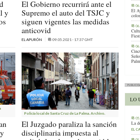
ad
El Gobierno recurrirá ante el
06
l y
Supremo el auto del TSJC y
El A
colo
os
siguen vigentes las medidas
06
anticovid
Cult
Fies
EL APURÓN
09.05.2021 - 17:37 GMT
06
Cinc
Seño
Palm
PUBLICID
LO 
a
Policía local de Santa Cruz de La Palma. Archivo.
05
ran
El Juzgado paraliza la sanción
La d
EL C
 y
disciplinaria impuesta al
01