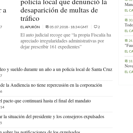
policía local que denunció la
Manc
r a
desaparición de multas de
EL C
tráfico
30
Todo
7
EL APURÓN
05.07.2018 - 18:34 GMT
2
EL C
El auto judicial recoge que “la propia Fiscalía ha
apreciado irregularidades administrativas por
24
"Fau
dejar prescribir 161 expedientes”
EL C
18
Nove
leo y sueldo durante un año a un policía local de Santa Cruz
EL C
7
o de la Audiencia no tiene repercusión en la corporación
6
el pacto que continuará hasta el final del mandato
14
r la situación del presidente y los consejeros expulsados
5
n sobre las notificaciones de los expulsados