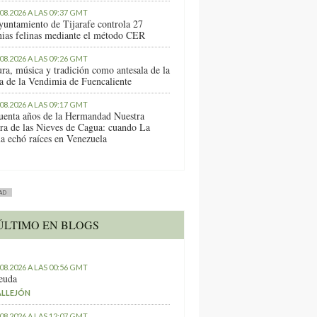
.08.2026 A LAS 09:37 GMT
yuntamiento de Tijarafe controla 27
nias felinas mediante el método CER
.08.2026 A LAS 09:26 GMT
ura, música y tradición como antesala de la
ta de la Vendimia de Fuencaliente
.08.2026 A LAS 09:17 GMT
uenta años de la Hermandad Nuestra
ra de las Nieves de Cagua: cuando La
a echó raíces en Venezuela
AD
ÚLTIMO EN BLOGS
.08.2026 A LAS 00:56 GMT
euda
ALLEJÓN
.08.2026 A LAS 12:07 GMT