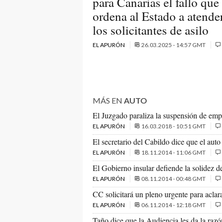
para Canarias el fallo que
ordena al Estado a atende
los solicitantes de asilo
EL APURÓN
26.03.2025 - 14:57 GMT
MÁS EN
AUTO
El Juzgado paraliza la suspensión de emp
EL APURÓN
16.03.2018 - 10:51 GMT
El secretario del Cabildo dice que el aut
EL APURÓN
18.11.2014 - 11:06 GMT
El Gobierno insular defiende la solidez d
EL APURÓN
08.11.2014 - 00:48 GMT
CC solicitará un pleno urgente para aclara
EL APURÓN
06.11.2014 - 12:18 GMT
Taño dice que la Audiencia les da la razó