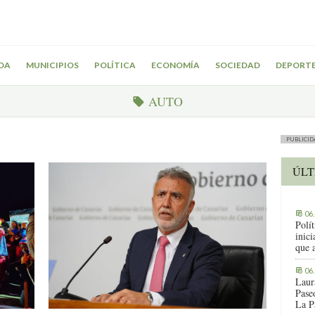
DA
MUNICIPIOS
POLÍTICA
ECONOMÍA
SOCIEDAD
DEPORT
AUTO
PUBLICID
ÚLT
06
Polít
inic
que 
06
Laur
Pase
La P