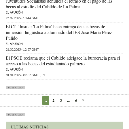
Juventudes Socialistas denuncia el retraso en el pago de las
becas al estudio del Cabildo de La Palma
EL APURÓN
26.09.2025 - 13:44 GMT
El CIT Insular 'La Palma' hace entrega de sus becas de
inmersión lingüística a alumnado del IES José María Pérez
Pulido
EL APURÓN
26.05.2025 - 12:57 GMT
El PSOE reclama que el Cabildo adelgace la burocracia para el
acceso a las becas del estudiantado palmero
EL APURÓN
01.04.2025 - 09:07 GMT
2
PUBLICIDAD
1
2
3
…
6
PUBLICIDAD
ÚLTIMAS NOTICIAS