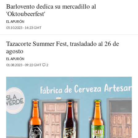
Barlovento dedica su mercadillo al
'Oktoubeerfest'
EL APURÓN
05.10.2023 - 14:23 GMT
Tazacorte Summer Fest, trasladado al 26 de
agosto
EL APURÓN
01.08.2023 - 09:22 GMT
2