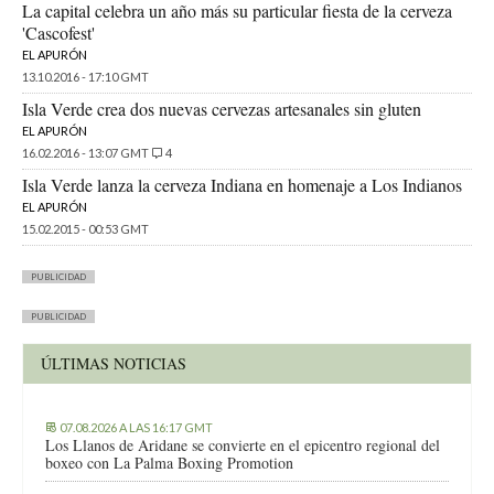
La capital celebra un año más su particular fiesta de la cerveza
'Cascofest'
EL APURÓN
13.10.2016 - 17:10 GMT
Isla Verde crea dos nuevas cervezas artesanales sin gluten
EL APURÓN
16.02.2016 - 13:07 GMT
4
Isla Verde lanza la cerveza Indiana en homenaje a Los Indianos
EL APURÓN
15.02.2015 - 00:53 GMT
PUBLICIDAD
PUBLICIDAD
ÚLTIMAS NOTICIAS
07.08.2026 A LAS 16:17 GMT
Los Llanos de Aridane se convierte en el epicentro regional del
boxeo con La Palma Boxing Promotion