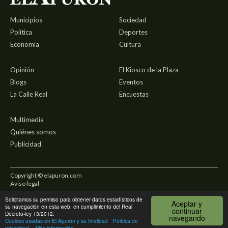
Municipios
Sociedad
Política
Deportes
Economía
Cultura
Opinión
El Kiosco de la Plaza
Blogs
Eventos
La Calle Real
Encuestas
Multimedia
Quiénes somos
Publicidad
Copyright © elapuron.com
Aviso legal
Solicitamos su permiso para obtener datos estadísticos de
Política de privacidad
Aceptar y
su navegación en esta web, en cumplimiento del Real
continuar
Decreto-ley 13/2012.
navegando
Uso de cookies
Cookies usadas en El Apurón y su finalidad
Política de
privacidad
Más información