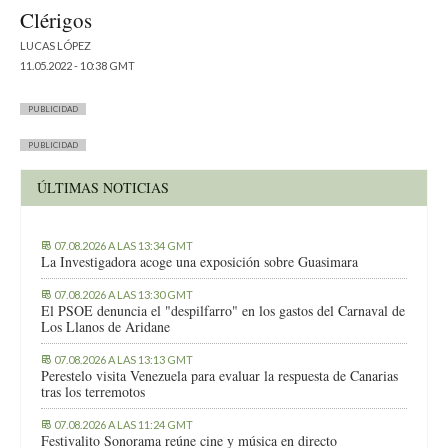
Clérigos
LUCAS LÓPEZ
11.05.2022 - 10:38 GMT
PUBLICIDAD
PUBLICIDAD
ÚLTIMAS NOTICIAS
07.08.2026 A LAS 13:34 GMT
La Investigadora acoge una exposición sobre Guasimara
07.08.2026 A LAS 13:30 GMT
El PSOE denuncia el "despilfarro" en los gastos del Carnaval de
Los Llanos de Aridane
07.08.2026 A LAS 13:13 GMT
Perestelo visita Venezuela para evaluar la respuesta de Canarias
tras los terremotos
07.08.2026 A LAS 11:24 GMT
Festivalito Sonorama reúne cine y música en directo