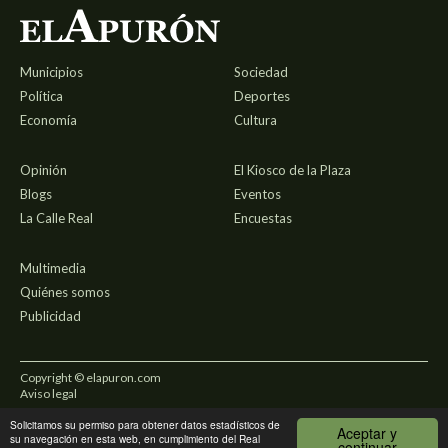
Municipios
Sociedad
Política
Deportes
Economía
Cultura
Opinión
El Kiosco de la Plaza
Blogs
Eventos
La Calle Real
Encuestas
Multimedia
Quiénes somos
Publicidad
Copyright © elapuron.com
Aviso legal
Solicitamos su permiso para obtener datos estadísticos de
Política de privacidad
Aceptar y
su navegación en esta web, en cumplimiento del Real
continuar