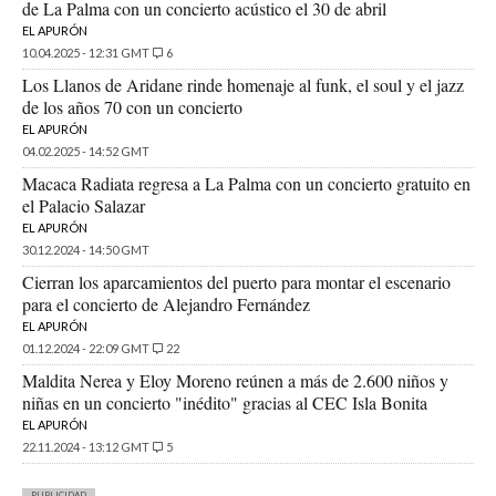
de La Palma con un concierto acústico el 30 de abril
EL APURÓN
10.04.2025 - 12:31 GMT
6
Los Llanos de Aridane rinde homenaje al funk, el soul y el jazz
de los años 70 con un concierto
EL APURÓN
04.02.2025 - 14:52 GMT
Macaca Radiata regresa a La Palma con un concierto gratuito en
el Palacio Salazar
EL APURÓN
30.12.2024 - 14:50 GMT
Cierran los aparcamientos del puerto para montar el escenario
para el concierto de Alejandro Fernández
EL APURÓN
01.12.2024 - 22:09 GMT
22
Maldita Nerea y Eloy Moreno reúnen a más de 2.600 niños y
niñas en un concierto "inédito" gracias al CEC Isla Bonita
EL APURÓN
22.11.2024 - 13:12 GMT
5
PUBLICIDAD