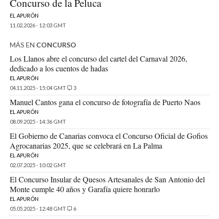
Concurso de la Peluca
EL APURÓN
11.02.2026 - 12:03 GMT
MÁS EN
CONCURSO
Los Llanos abre el concurso del cartel del Carnaval 2026,
dedicado a los cuentos de hadas
EL APURÓN
04.11.2025 - 15:04 GMT
3
Manuel Cantos gana el concurso de fotografía de Puerto Naos
EL APURÓN
08.09.2025 - 14:36 GMT
El Gobierno de Canarias convoca el Concurso Oficial de Gofios
Agrocanarias 2025, que se celebrará en La Palma
EL APURÓN
02.07.2025 - 10:02 GMT
El Concurso Insular de Quesos Artesanales de San Antonio del
Monte cumple 40 años y Garafía quiere honrarlo
EL APURÓN
05.05.2025 - 12:48 GMT
6