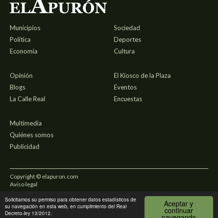
Municipios
Sociedad
Política
Deportes
Economía
Cultura
Opinión
El Kiosco de la Plaza
Blogs
Eventos
La Calle Real
Encuestas
Multimedia
Quiénes somos
Publicidad
Copyright © elapuron.com
Aviso legal
Solicitamos su permiso para obtener datos estadísticos de
Política de privacidad
Aceptar y
su navegación en esta web, en cumplimiento del Real
continuar
Decreto-ley 13/2012.
navegando