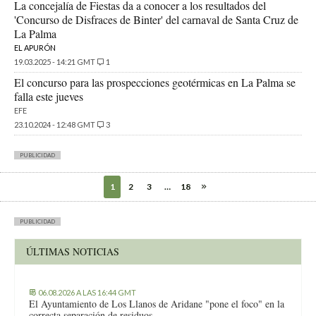
La concejalía de Fiestas da a conocer a los resultados del
'Concurso de Disfraces de Binter' del carnaval de Santa Cruz de
La Palma
EL APURÓN
19.03.2025 - 14:21 GMT
1
El concurso para las prospecciones geotérmicas en La Palma se
falla este jueves
EFE
23.10.2024 - 12:48 GMT
3
PUBLICIDAD
1
2
3
…
18
PUBLICIDAD
ÚLTIMAS NOTICIAS
06.08.2026 A LAS 16:44 GMT
El Ayuntamiento de Los Llanos de Aridane "pone el foco" en la
correcta separación de residuos