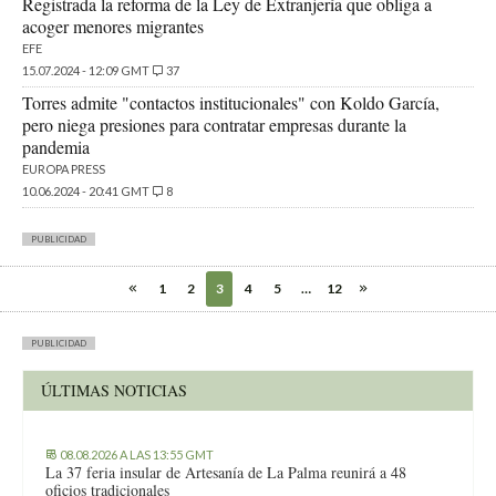
Registrada la reforma de la Ley de Extranjería que obliga a
acoger menores migrantes
EFE
15.07.2024 - 12:09 GMT
37
Torres admite "contactos institucionales" con Koldo García,
pero niega presiones para contratar empresas durante la
pandemia
EUROPA PRESS
10.06.2024 - 20:41 GMT
8
PUBLICIDAD
1
2
3
4
5
…
12
PUBLICIDAD
ÚLTIMAS NOTICIAS
08.08.2026 A LAS 13:55 GMT
La 37 feria insular de Artesanía de La Palma reunirá a 48
oficios tradicionales