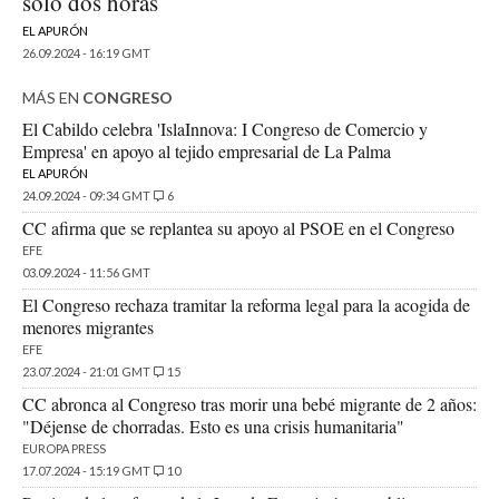
solo dos horas
EL APURÓN
26.09.2024 - 16:19 GMT
MÁS EN
CONGRESO
El Cabildo celebra 'IslaInnova: I Congreso de Comercio y
Empresa' en apoyo al tejido empresarial de La Palma
EL APURÓN
24.09.2024 - 09:34 GMT
6
CC afirma que se replantea su apoyo al PSOE en el Congreso
EFE
03.09.2024 - 11:56 GMT
El Congreso rechaza tramitar la reforma legal para la acogida de
menores migrantes
EFE
23.07.2024 - 21:01 GMT
15
CC abronca al Congreso tras morir una bebé migrante de 2 años:
"Déjense de chorradas. Esto es una crisis humanitaria"
EUROPA PRESS
17.07.2024 - 15:19 GMT
10