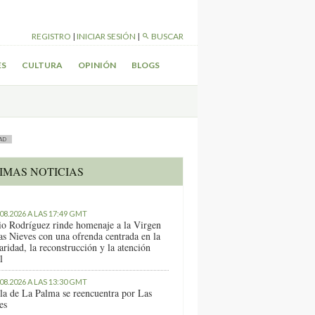
REGISTRO
|
INICIAR SESIÓN
|
BUSCAR
ES
CULTURA
OPINIÓN
BLOGS
AD
IMAS NOTICIAS
.08.2026 A LAS 17:49 GMT
io Rodríguez rinde homenaje a la Virgen
as Nieves con una ofrenda centrada en la
aridad, la reconstrucción y la atención
l
.08.2026 A LAS 13:30 GMT
sla de La Palma se reencuentra por Las
es