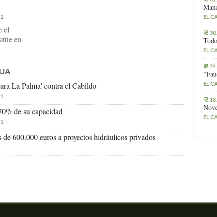
Manc
1
EL C
 el
30
itúe en
Todo
EL C
24
GUA
"Fau
EL C
ara La Palma' contra el Cabildo
1
18
Nove
 70% de su capacidad
EL C
1
 de 600.000 euros a proyectos hidráulicos privados