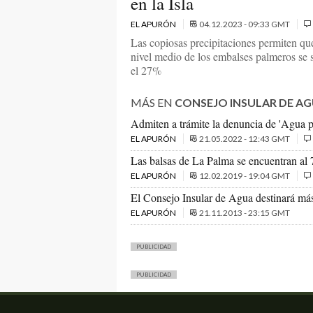
en la Isla
EL APURÓN
04.12.2023 - 09:33 GMT
Las copiosas precipitaciones permiten que
nivel medio de los embalses palmeros se s
el 27%
MÁS EN
CONSEJO INSULAR DE A
Admiten a trámite la denuncia de 'Agua p
EL APURÓN
21.05.2022 - 12:43 GMT
Las balsas de La Palma se encuentran al
EL APURÓN
12.02.2019 - 19:04 GMT
El Consejo Insular de Agua destinará más
EL APURÓN
21.11.2013 - 23:15 GMT
PUBLICIDAD
PUBLICIDAD