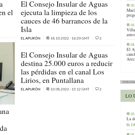
a
El Consejo Insular de Aguas
05
en el
ejecuta la limpieza de los
Marí
preg
cauces de 46 barrancos de la
05
Isla
Vill
astr
EL APURÓN
18.10.2022 - 16:20 GMT
2
04
El A
El Consejo Insular de Aguas
canc
Arec
destina 25.000 euros a reducir
las pérdidas en el canal Los
Lirios, en Puntallana
PUBLICID
EL APURÓN
10.08.2022 - 13:12 GMT
2
LO 
ana
05
La d
EL C
ada
01