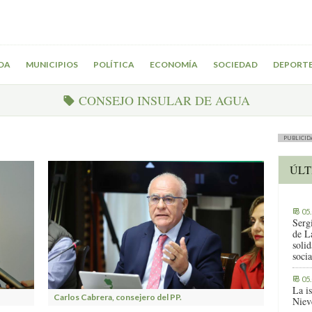
DA
MUNICIPIOS
POLÍTICA
ECONOMÍA
SOCIEDAD
DEPORT
CONSEJO INSULAR DE AGUA
PUBLICID
ÚLT
05
Serg
de L
solid
socia
05
La i
Carlos Cabrera, consejero del PP.
Niev