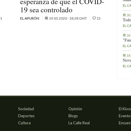
esperanza de que el COVID-
EL C
19 sea controlado
30
1
EL APURÓN
19.03.2020 - 18:28 GMT
15
Todo
EL C
24
"Fau
EL C
18
Nove
EL C
Sociedad
Opinión
El Kios
Deportes
Blogs
Evento
Cultura
La Calle Real
Encues