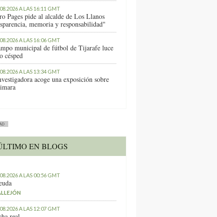
.08.2026 A LAS 16:11 GMT
ro Pages pide al alcalde de Los Llanos
nsparencia, memoria y responsabilidad"
.08.2026 A LAS 16:06 GMT
ampo municipal de fútbol de Tijarafe luce
o césped
.08.2026 A LAS 13:34 GMT
nvestigadora acoge una exposición sobre
imara
AD
ÚLTIMO EN BLOGS
.08.2026 A LAS 00:56 GMT
euda
ALLEJÓN
.08.2026 A LAS 12:07 GMT
ha real