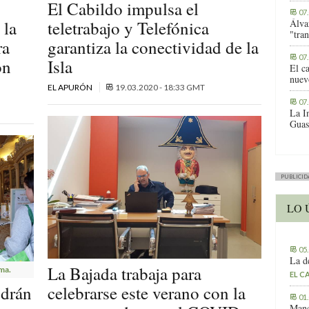
El Cabildo impulsa el
07
 la
teletrabajo y Telefónica
Álva
"tra
ra
garantiza la conectividad de la
07
ón
Isla
El c
nuev
EL APURÓN
19.03.2020 - 18:33 GMT
07
La I
Guas
PUBLICID
LO 
05
La d
La Bajada trabaja para
ma.
EL C
odrán
celebrarse este verano con la
01
Manc