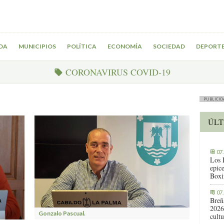
DA
MUNICIPIOS
POLÍTICA
ECONOMÍA
SOCIEDAD
DEPORT
CORONAVIRUS COVID-19
PUBLICID
ÚLT
07
Los 
epic
Boxi
07
Breñ
2026
Gonzalo Pascual.
cult