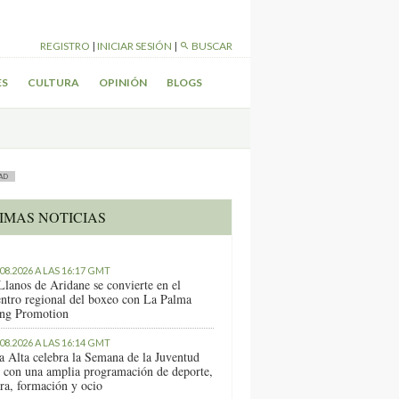
REGISTRO
|
INICIAR SESIÓN
|
BUSCAR
ES
CULTURA
OPINIÓN
BLOGS
AD
IMAS NOTICIAS
.08.2026 A LAS 16:17 GMT
Llanos de Aridane se convierte en el
entro regional del boxeo con La Palma
ng Promotion
.08.2026 A LAS 16:14 GMT
a Alta celebra la Semana de la Juventud
 con una amplia programación de deporte,
ura, formación y ocio