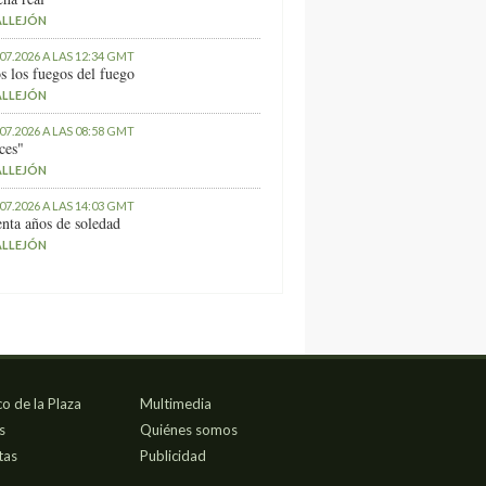
ALLEJÓN
.07.2026 A LAS 12:34 GMT
s los fuegos del fuego
ALLEJÓN
.07.2026 A LAS 08:58 GMT
ces"
ALLEJÓN
.07.2026 A LAS 14:03 GMT
nta años de soledad
ALLEJÓN
co de la Plaza
Multimedia
s
Quiénes somos
tas
Publicidad