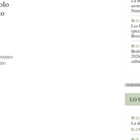
La B
olo
acom
to
Sime
07
Los 
epic
Boxi
07
Breñ
remanes
2026
cult
atro
PUBLICID
LO 
05
La d
EL C
01