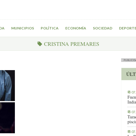
DA
MUNICIPIOS
POLÍTICA
ECONOMÍA
SOCIEDAD
DEPORT
CRISTINA PREMARES
PUBLICID
ÚLT
07
Fuen
Indi
07
Tazac
pisc
07