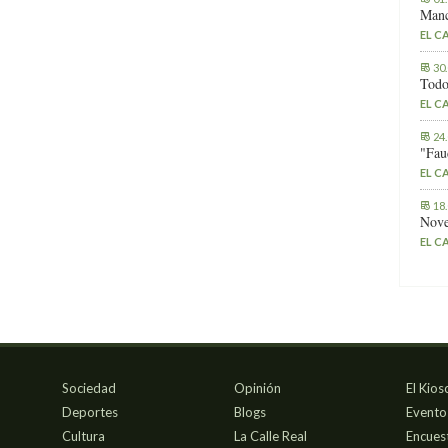
Manc
EL C
30
Todo
EL C
24
"Fau
EL C
18
Nove
EL C
Sociedad
Opinión
El Kios
Deportes
Blogs
Evento
Cultura
La Calle Real
Encues