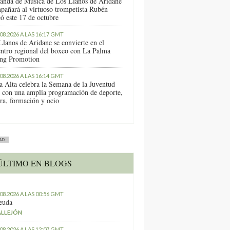
anda de Música de Los Llanos de Aridane
pañará al virtuoso trompetista Rubén
ó este 17 de octubre
.08.2026 A LAS 16:17 GMT
Llanos de Aridane se convierte en el
entro regional del boxeo con La Palma
ng Promotion
.08.2026 A LAS 16:14 GMT
a Alta celebra la Semana de la Juventud
 con una amplia programación de deporte,
ura, formación y ocio
AD
ÚLTIMO EN BLOGS
.08.2026 A LAS 00:56 GMT
euda
ALLEJÓN
.08.2026 A LAS 12:07 GMT