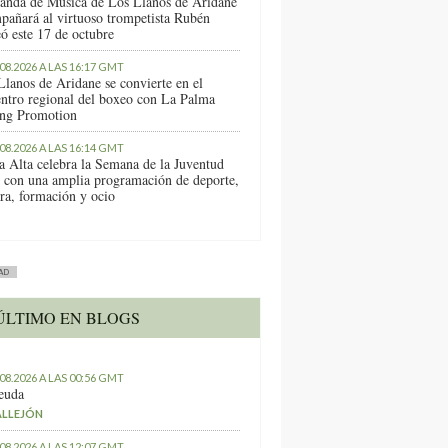
anda de Música de Los Llanos de Aridane
pañará al virtuoso trompetista Rubén
ó este 17 de octubre
.08.2026 A LAS 16:17 GMT
Llanos de Aridane se convierte en el
entro regional del boxeo con La Palma
ng Promotion
.08.2026 A LAS 16:14 GMT
a Alta celebra la Semana de la Juventud
 con una amplia programación de deporte,
ura, formación y ocio
AD
ÚLTIMO EN BLOGS
.08.2026 A LAS 00:56 GMT
euda
ALLEJÓN
.08.2026 A LAS 12:07 GMT