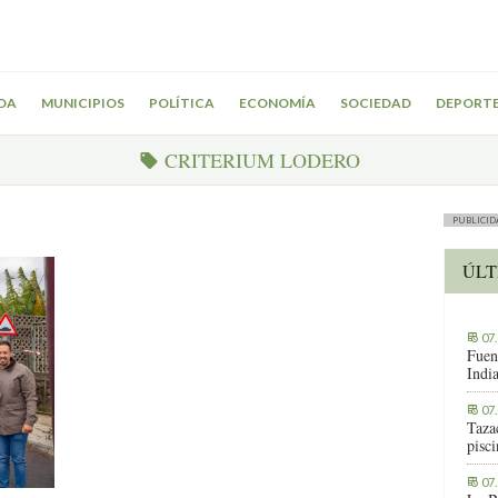
DA
MUNICIPIOS
POLÍTICA
ECONOMÍA
SOCIEDAD
DEPORT
CRITERIUM LODERO
PUBLICID
ÚLT
07
Fuen
Indi
07
Tazac
pisc
07