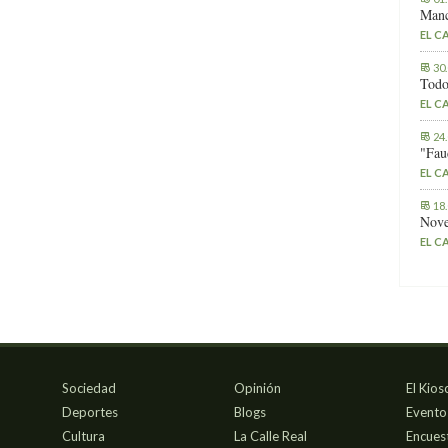
Manc
EL C
30
Todo
EL C
24
"Fau
EL C
18
Nove
EL C
Sociedad
Opinión
El Kios
Deportes
Blogs
Evento
Cultura
La Calle Real
Encues