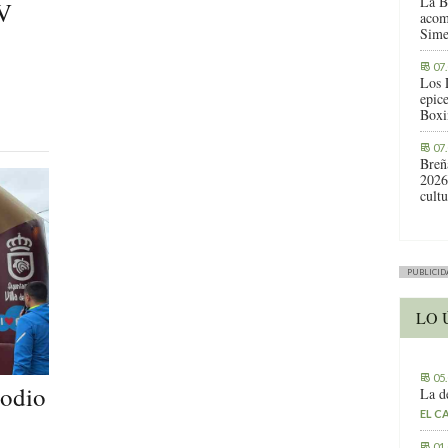
La B
IV
acom
Sime
07
Los 
epic
Boxi
07
Breñ
2026
cult
PUBLICID
LO 
05
podio
La d
EL C
01