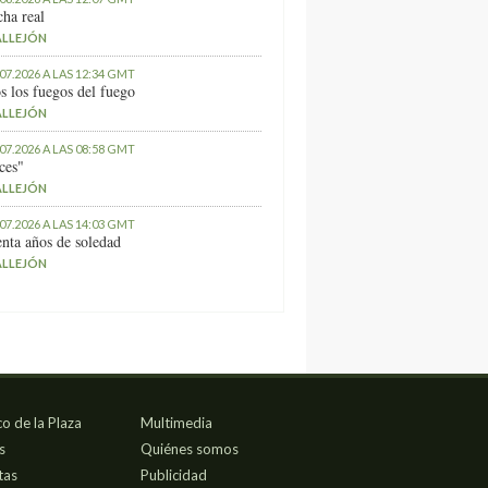
ha real
ALLEJÓN
.07.2026 A LAS 12:34 GMT
s los fuegos del fuego
ALLEJÓN
.07.2026 A LAS 08:58 GMT
ces"
ALLEJÓN
.07.2026 A LAS 14:03 GMT
nta años de soledad
ALLEJÓN
co de la Plaza
Multimedia
s
Quiénes somos
tas
Publicidad