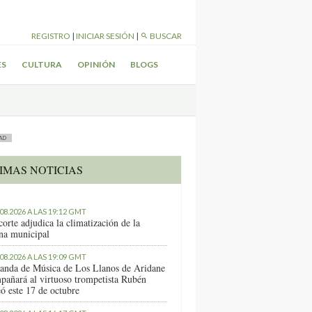
REGISTRO
|
INICIAR SESIÓN
|
BUSCAR
ES
CULTURA
OPINIÓN
BLOGS
AD
IMAS NOTICIAS
.08.2026 A LAS 19:12 GMT
orte adjudica la climatización de la
ina municipal
.08.2026 A LAS 19:09 GMT
anda de Música de Los Llanos de Aridane
pañará al virtuoso trompetista Rubén
ó este 17 de octubre