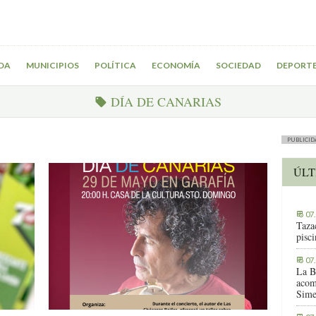
DA
MUNICIPIOS
POLÍTICA
ECONOMÍA
SOCIEDAD
DEPORT
DÍA DE CANARIAS
PUBLICID
ÚLT
07
Tazac
pisc
07
La B
acom
Sime