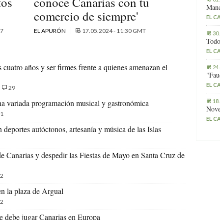
tos
conoce Canarias con tu
Manc
comercio de siempre'
EL C
7
EL APURÓN
17.05.2024 - 11:30 GMT
30
Todo
EL C
 cuatro años y ser firmes frente a quienes amenazan el
24
"Fau
EL C
29
18
una variada programación musical y gastronómica
Nove
1
EL C
 deportes autóctonos, artesanía y música de las Islas
 de Canarias y despedir las Fiestas de Mayo en Santa Cruz de
2
en la plaza de Argual
2
que debe jugar Canarias en Europa