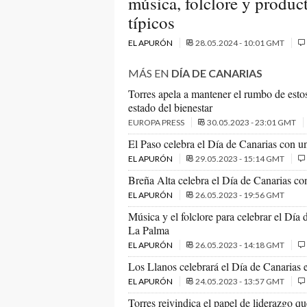
música, folclore y produc
típicos
EL APURÓN
28.05.2024 - 10:01 GMT
MÁS EN
DÍA DE CANARIAS
Torres apela a mantener el rumbo de estos
estado del bienestar
EUROPA PRESS
30.05.2023 - 23:01 GMT
El Paso celebra el Día de Canarias con 
EL APURÓN
29.05.2023 - 15:14 GMT
Breña Alta celebra el Día de Canarias con
EL APURÓN
26.05.2023 - 19:56 GMT
Música y el folclore para celebrar el Día
La Palma
EL APURÓN
26.05.2023 - 14:18 GMT
Los Llanos celebrará el Día de Canarias 
EL APURÓN
24.05.2023 - 13:57 GMT
Torres reivindica el papel de liderazgo 