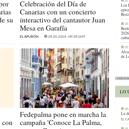
07
por
Celebración del Día de
Los 
rias
Canarias con un concierto
epic
Boxi
de su
interactivo del cantautor Juan
07
Mesa en Garafía
Breñ
2026
EL APURÓN
28.05.2024 - 09:38 GMT
cult
07
Álva
de L
PUBLICID
LO 
05
Fedepalma pone en marcha la
La d
EL C
s con
campaña 'Conoce La Palma,
01