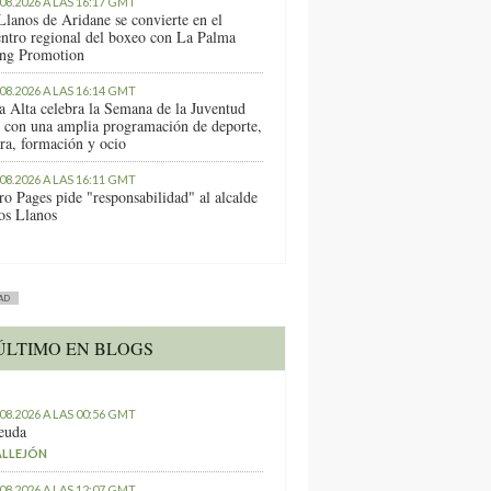
.08.2026 A LAS 16:17 GMT
Llanos de Aridane se convierte en el
entro regional del boxeo con La Palma
ng Promotion
.08.2026 A LAS 16:14 GMT
a Alta celebra la Semana de la Juventud
 con una amplia programación de deporte,
ura, formación y ocio
.08.2026 A LAS 16:11 GMT
ro Pages pide "responsabilidad" al alcalde
os Llanos
AD
ÚLTIMO EN BLOGS
.08.2026 A LAS 00:56 GMT
euda
ALLEJÓN
.08.2026 A LAS 12:07 GMT