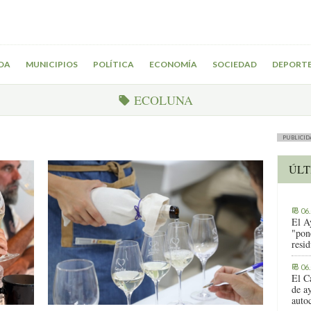
DA
MUNICIPIOS
POLÍTICA
ECONOMÍA
SOCIEDAD
DEPORT
ECOLUNA
PUBLICID
ÚLT
06
El A
"pon
resi
06
El C
de ay
auto