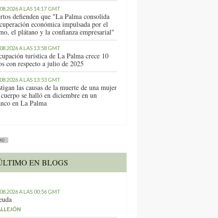
.08.2026 A LAS 14:17 GMT
rtos defienden que "La Palma consolida
ecuperación económica impulsada por el
mo, el plátano y la confianza empresarial"
.08.2026 A LAS 13:58 GMT
cupación turística de La Palma crece 10
os con respecto a julio de 2025
.08.2026 A LAS 13:53 GMT
stigan las causas de la muerte de una mujer
 cuerpo se halló en diciembre en un
anco en La Palma
AD
ÚLTIMO EN BLOGS
.08.2026 A LAS 00:56 GMT
euda
ALLEJÓN