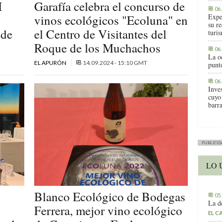
I
Garafía celebra el concurso de
06
vinos ecológicos "Ecoluna" en
Expe
su r
 de
el Centro de Visitantes del
turis
Roque de los Muchachos
06
La o
EL APURÓN
14.09.2024 - 15:10 GMT
punt
06
Inve
cuyo
barr
PUBLICID
LO 
Blanco Ecológico de Bodegas
05
La d
Ferrera, mejor vino ecológico
EL C