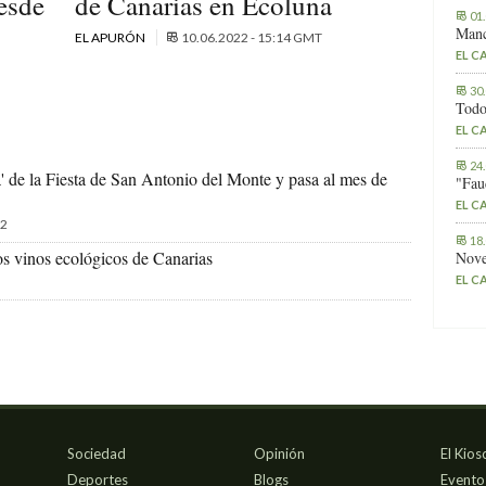
desde
de Canarias en Ecoluna
01
Manc
EL APURÓN
10.06.2022 - 15:14 GMT
EL C
30
Todo
EL C
24
' de la Fiesta de San Antonio del Monte y pasa al mes de
"Fau
EL C
2
18
los vinos ecológicos de Canarias
Nove
EL C
Sociedad
Opinión
El Kios
Deportes
Blogs
Evento