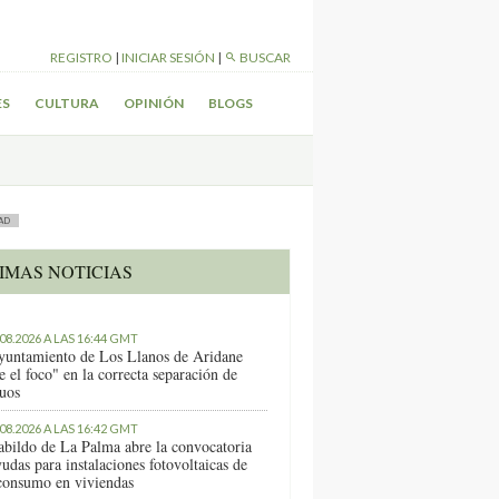
REGISTRO
|
INICIAR SESIÓN
|
BUSCAR
ES
CULTURA
OPINIÓN
BLOGS
AD
IMAS NOTICIAS
.08.2026 A LAS 16:44 GMT
yuntamiento de Los Llanos de Aridane
e el foco" en la correcta separación de
duos
.08.2026 A LAS 16:42 GMT
abildo de La Palma abre la convocatoria
udas para instalaciones fotovoltaicas de
consumo en viviendas