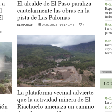
 a
El alcalde de El Paso paraliza
06
l
cautelarmente las obras en la
Expe
su r
El
pista de Las Palomas
turis
EL APURÓN
07.07.2025 - 14:17 GMT
7
06
La o
5
punt
06
Inve
cuyo
barr
PUBLICID
LO 
La plataforma vecinal advierte
que la actividad minera de El
05
La d
ión
Riachuelo amenaza un camino
EL C