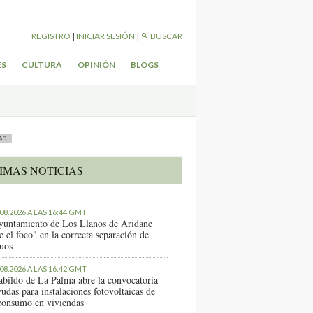
REGISTRO
|
INICIAR SESIÓN
|
BUSCAR
ES
CULTURA
OPINIÓN
BLOGS
AD
IMAS NOTICIAS
.08.2026 A LAS 16:44 GMT
yuntamiento de Los Llanos de Aridane
e el foco" en la correcta separación de
duos
.08.2026 A LAS 16:42 GMT
abildo de La Palma abre la convocatoria
udas para instalaciones fotovoltaicas de
consumo en viviendas