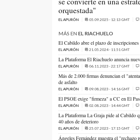
se convierte en una estrat
orquestada"
EL APURÓN
05.09.2025 - 12:13 GMT
MÁS EN
EL RIACHUELO
El Cabildo abre el plazo de inscripcione
EL APURÓN
21.05.2024 - 11:51 GMT
La Plataforma El Riachuelo anuncia nuev
EL APURÓN
06.11.2023 - 22:17 GMT
Más de 2.000 firmas denuncian el "atent
de asfalto
EL APURÓN
09.08.2023 - 14:16 GMT
El PSOE exige "firmeza" a CC en El Paso 
EL APURÓN
02.08.2023 - 14:44 GMT
La Plataforma La Graja pide al Cabildo q
40 años de deterioro
EL APURÓN
25.07.2023 - 17:15 GMT
Ángeles Fernández muestra el "rechazo ro