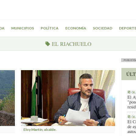
DA
MUNICIPIOS
POLÍTICA
ECONOMÍA
SOCIEDAD
DEPORT
EL RIACHUELO
PUBLICID
ÚLT
06
El A
"pon
resi
06
El C
de ay
Eloy Martín, alcalde.
auto