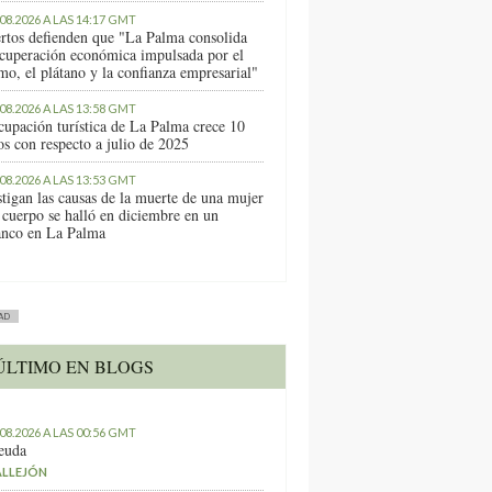
.08.2026 A LAS 14:17 GMT
rtos defienden que "La Palma consolida
ecuperación económica impulsada por el
mo, el plátano y la confianza empresarial"
.08.2026 A LAS 13:58 GMT
cupación turística de La Palma crece 10
os con respecto a julio de 2025
.08.2026 A LAS 13:53 GMT
stigan las causas de la muerte de una mujer
 cuerpo se halló en diciembre en un
anco en La Palma
AD
ÚLTIMO EN BLOGS
.08.2026 A LAS 00:56 GMT
euda
ALLEJÓN