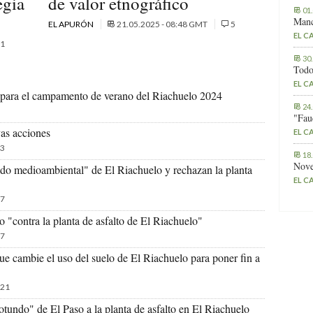
egia
de valor etnográfico
01
Manc
EL APURÓN
21.05.2025 - 08:48 GMT
5
EL C
1
30
Todo
EL C
s para el campamento de verano del Riachuelo 2024
24
"Fau
as acciones
EL C
3
18
Nove
ado medioambiental" de El Riachuelo y rechazan la planta
EL C
7
"contra la planta de asfalto de El Riachuelo"
7
ue cambie el uso del suelo de El Riachuelo para poner fin a
21
tundo" de El Paso a la planta de asfalto en El Riachuelo