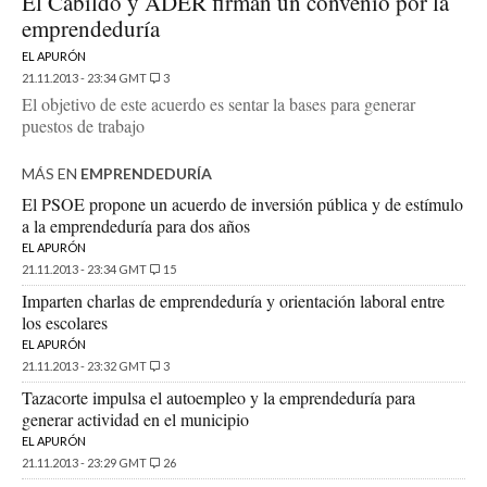
El Cabildo y ADER firman un convenio por la
emprendeduría
EL APURÓN
21.11.2013 - 23:34 GMT
3
El objetivo de este acuerdo es sentar la bases para generar
puestos de trabajo
MÁS EN
EMPRENDEDURÍA
El PSOE propone un acuerdo de inversión pública y de estímulo
a la emprendeduría para dos años
EL APURÓN
21.11.2013 - 23:34 GMT
15
Imparten charlas de emprendeduría y orientación laboral entre
los escolares
EL APURÓN
21.11.2013 - 23:32 GMT
3
Tazacorte impulsa el autoempleo y la emprendeduría para
generar actividad en el municipio
EL APURÓN
21.11.2013 - 23:29 GMT
26