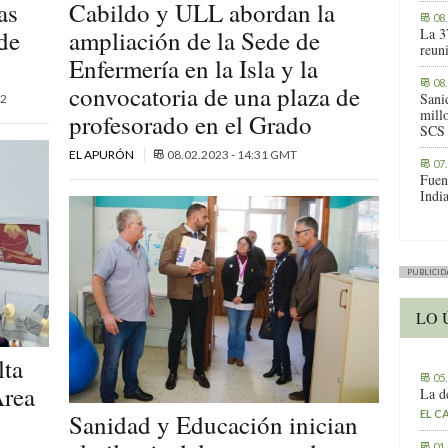
as
Cabildo y ULL abordan la
08
de
ampliación de la Sede de
La 3
reuni
Enfermería en la Isla y la
08
convocatoria de una plaza de
Sani
2
millo
profesorado en el Grado
SCS
EL APURÓN
08.02.2023 - 14:31 GMT
07
Fuen
Indi
PUBLICID
LO 
lta
05
Área
La d
EL C
Sanidad y Educación inician
01