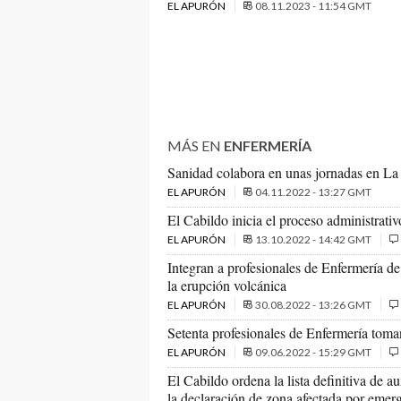
EL APURÓN
08.11.2023 - 11:54 GMT
MÁS EN
ENFERMERÍA
Sanidad colabora en unas jornadas en La 
EL APURÓN
04.11.2022 - 13:27 GMT
El Cabildo inicia el proceso administrati
EL APURÓN
13.10.2022 - 14:42 GMT
Integran a profesionales de Enfermería de 
la erupción volcánica
EL APURÓN
30.08.2022 - 13:26 GMT
Setenta profesionales de Enfermería toma
EL APURÓN
09.06.2022 - 15:29 GMT
El Cabildo ordena la lista definitiva de a
la declaración de zona afectada por emer