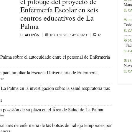
el pilotaje del proyecto de
Manc
Enfermería Escolar en seis
EL C
centros educativos de La
30
Palma
Todo
EL C
EL APURÓN
18.01.2023 - 14:16 GMT
16
24
"Fau
EL C
Palma sobre el autocuidado entre el personal de Enfermería
18
Nove
EL C
vo para ampliar la Escuela Universitaria de Enfermería
12
La Palma en la investigación sobre la salud respiratoria tras
1
n posesión de su plaza en el Área de Salud de La Palma
22
uxiliares de enfermería de las bolsas de trabajo temporales por
gencia