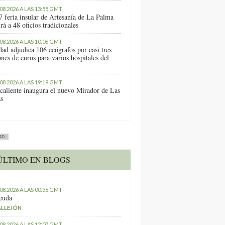
.08.2026 A LAS 13:55 GMT
7 feria insular de Artesanía de La Palma
rá a 48 oficios tradicionales
.08.2026 A LAS 10:06 GMT
dad adjudica 106 ecógrafos por casi tres
nes de euros para varios hospitales del
.08.2026 A LAS 19:19 GMT
caliente inaugura el nuevo Mirador de Las
as
AD
ÚLTIMO EN BLOGS
.08.2026 A LAS 00:56 GMT
euda
ALLEJÓN
.08.2026 A LAS 12:07 GMT