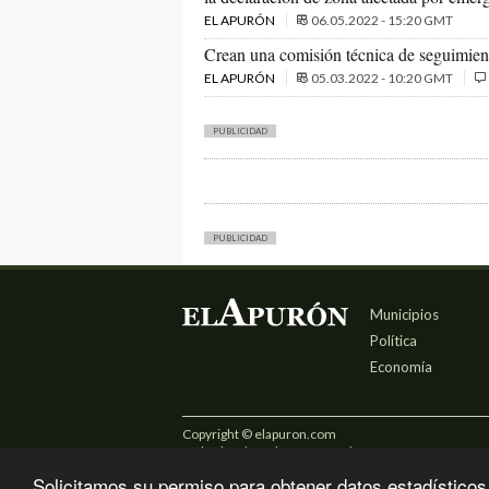
EL APURÓN
06.05.2022 - 15:20 GMT
Crean una comisión técnica de seguimien
EL APURÓN
05.03.2022 - 10:20 GMT
PUBLICIDAD
PUBLICIDAD
Municipios
Política
Economía
Copyright © elapuron.com
Todos los derechos reservados
Solicitamos su permiso para obtener datos estadísticos