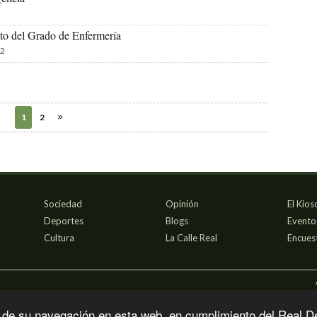
to del Grado de Enfermería
2
1
2
Sociedad
Opinión
El Kios
Deportes
Blogs
Evento
Cultura
La Calle Real
Encues
 de su navegación en esta web, en cumplimiento del Real D