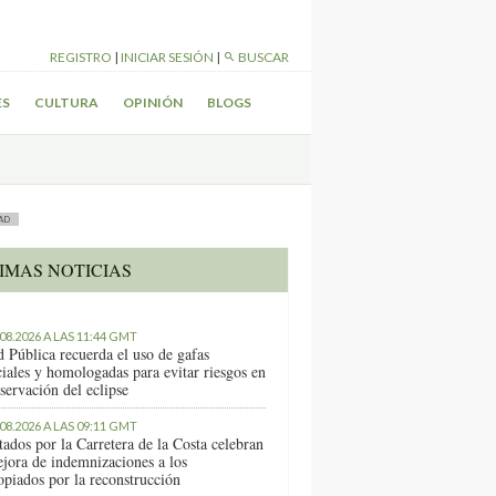
REGISTRO
|
INICIAR SESIÓN
|
BUSCAR
ES
CULTURA
OPINIÓN
BLOGS
AD
IMAS NOTICIAS
.08.2026 A LAS 11:44 GMT
d Pública recuerda el uso de gafas
ciales y homologadas para evitar riesgos en
servación del eclipse
.08.2026 A LAS 09:11 GMT
tados por la Carretera de la Costa celebran
ejora de indemnizaciones a los
opiados por la reconstrucción