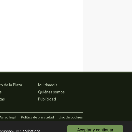
co de la Plaza
Multimedia
s
Quiénes somos
tas
Publicidad
Aviso legal
Política de privacidad
Uso de cookies
Aceptar y continuar
ecreto-ley 13/2012.