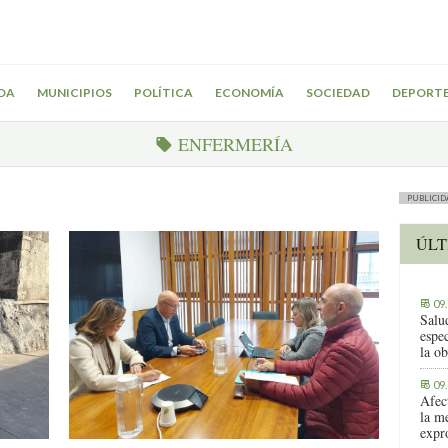
DA
MUNICIPIOS
POLÍTICA
ECONOMÍA
SOCIEDAD
DEPORT
ENFERMERÍA
PUBLICID
ÚLT
09
Salu
espe
la ob
09
Afec
la m
expr