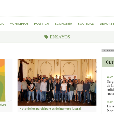
DA
MUNICIPIOS
POLÍTICA
ECONOMÍA
SOCIEDAD
DEPORT
ENSAYOS
PUBLICID
ÚLT
05
Serg
de L
solid
socia
05
e Los
La i
Foto de los participantes del número lustral.
Niev