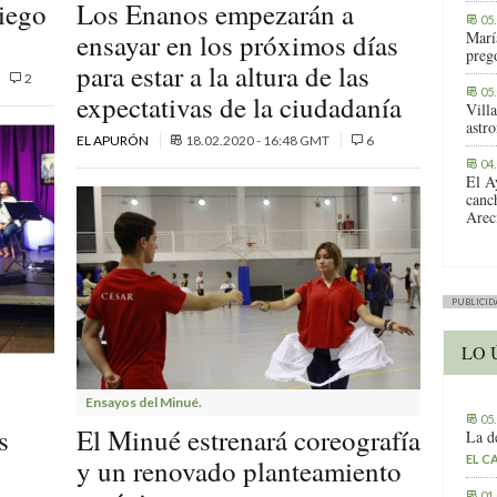
riego
Los Enanos empezarán a
05
ensayar en los próximos días
Marí
preg
para estar a la altura de las
2
05
expectativas de la ciudadanía
Vill
astr
EL APURÓN
18.02.2020 - 16:48 GMT
6
04
El A
canc
Arec
PUBLICID
LO 
Ensayos del Minué.
05
s
El Minué estrenará coreografía
La d
EL C
y un renovado planteamiento
01