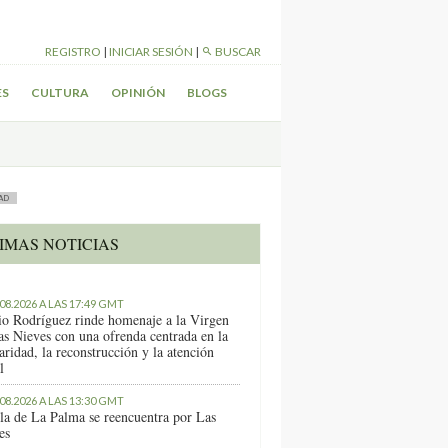
REGISTRO
|
INICIAR SESIÓN
|
BUSCAR
ES
CULTURA
OPINIÓN
BLOGS
AD
IMAS NOTICIAS
.08.2026 A LAS 17:49 GMT
io Rodríguez rinde homenaje a la Virgen
as Nieves con una ofrenda centrada en la
aridad, la reconstrucción y la atención
l
.08.2026 A LAS 13:30 GMT
sla de La Palma se reencuentra por Las
es