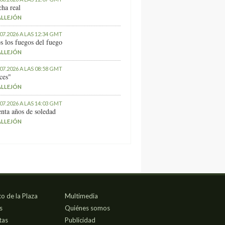
ha real
ALLEJÓN
.07.2026 A LAS 12:34 GMT
s los fuegos del fuego
ALLEJÓN
.07.2026 A LAS 08:58 GMT
ces"
ALLEJÓN
.07.2026 A LAS 14:03 GMT
nta años de soledad
ALLEJÓN
co de la Plaza
Multimedia
s
Quiénes somos
tas
Publicidad