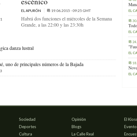
a
escénico
Manc
EL APURÓN
19.06.2015 - 09:25 GMT
EL C
Habrá dos funciones el miércoles de la Semana
1
30
Grande, a las 22:00 y las 23:30h
Todo
EL C
24
"Fau
ica danza lustral
EL C
18
é, uno de principales números de la Bajada
Nove
3
EL C
Sociedad
Opinión
El Kios
Deportes
Blogs
Evento
Cultura
La Calle Real
Encues