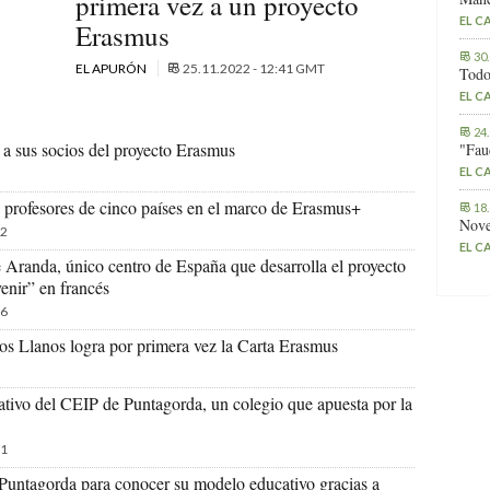
primera vez a un proyecto
EL C
Erasmus
30
EL APURÓN
25.11.2022 - 12:41 GMT
Todo
EL C
24
a sus socios del proyecto Erasmus
"Fau
EL C
 profesores de cinco países en el marco de Erasmus+
18
Nove
2
EL C
randa, único centro de España que desarrolla el proyecto
nir” en francés
6
os Llanos logra por primera vez la Carta Erasmus
tivo del CEIP de Puntagorda, un colegio que apuesta por la
1
 Puntagorda para conocer su modelo educativo gracias a