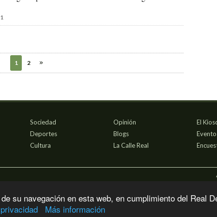
1
1
2
Sociedad
Opinión
El Kios
Deportes
Blogs
Evento
Cultura
La Calle Real
Encues
 de su navegación en esta web, en cumplimiento del Real D
 privacidad
Más información