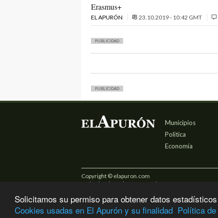
Erasmus+
EL APURÓN
23.10.2019 - 10:42 GMT
PUBLICIDAD
PUBLICIDAD
Municipios
Política
Economía
Copyright © elapuron.com
Todos los derechos reservados
Solicitamos su permiso para obtener datos estadísticos
Cookies usadas en El Apurón y su finalidad
Política de