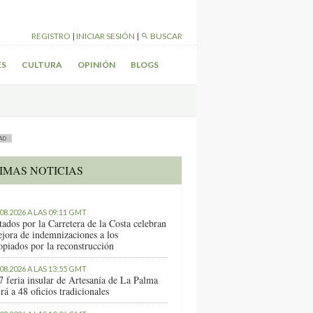
REGISTRO
|
INICIAR SESIÓN
|
BUSCAR
ES
CULTURA
OPINIÓN
BLOGS
AD
IMAS NOTICIAS
.08.2026 A LAS 09:11 GMT
tados por la Carretera de la Costa celebran
ejora de indemnizaciones a los
opiados por la reconstrucción
.08.2026 A LAS 13:55 GMT
7 feria insular de Artesanía de La Palma
rá a 48 oficios tradicionales