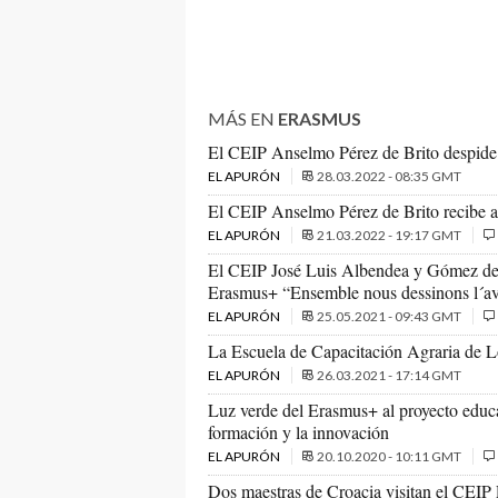
MÁS EN
ERASMUS
El CEIP Anselmo Pérez de Brito despide 
EL APURÓN
28.03.2022 - 08:35 GMT
El CEIP Anselmo Pérez de Brito recibe a
EL APURÓN
21.03.2022 - 19:17 GMT
El CEIP José Luis Albendea y Gómez de A
Erasmus+ “Ensemble nous dessinons l´ave
EL APURÓN
25.05.2021 - 09:43 GMT
La Escuela de Capacitación Agraria de L
EL APURÓN
26.03.2021 - 17:14 GMT
Luz verde del Erasmus+ al proyecto educa
formación y la innovación
EL APURÓN
20.10.2020 - 10:11 GMT
Dos maestras de Croacia visitan el CEIP