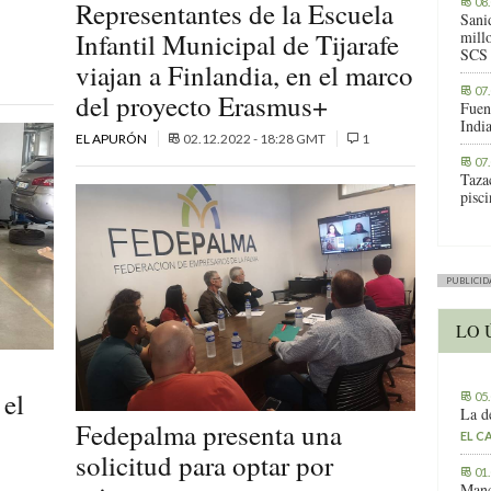
08
Representantes de la Escuela
Sani
Infantil Municipal de Tijarafe
millo
SCS
viajan a Finlandia, en el marco
07
del proyecto Erasmus+
Fuen
Indi
EL APURÓN
02.12.2022 - 18:28 GMT
1
07
Tazac
pisc
PUBLICID
LO 
 el
05
La d
Fedepalma presenta una
EL C
solicitud para optar por
01
Manc