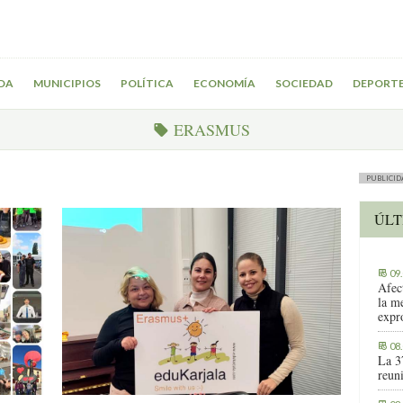
DA
MUNICIPIOS
POLÍTICA
ECONOMÍA
SOCIEDAD
DEPORT
ERASMUS
PUBLICID
ÚLT
09
Afec
la m
expr
08
La 3
reuni