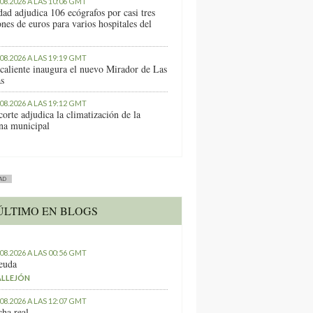
.08.2026 A LAS 10:06 GMT
dad adjudica 106 ecógrafos por casi tres
nes de euros para varios hospitales del
.08.2026 A LAS 19:19 GMT
caliente inaugura el nuevo Mirador de Las
as
.08.2026 A LAS 19:12 GMT
orte adjudica la climatización de la
ina municipal
AD
ÚLTIMO EN BLOGS
.08.2026 A LAS 00:56 GMT
euda
ALLEJÓN
.08.2026 A LAS 12:07 GMT
ha real