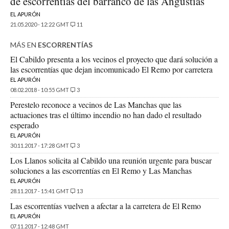
de escorrentías del barranco de las Angustias
EL APURÓN
21.05.2020 - 12:22 GMT
11
MÁS EN
ESCORRENTÍAS
El Cabildo presenta a los vecinos el proyecto que dará solución a
las escorrentías que dejan incomunicado El Remo por carretera
EL APURÓN
08.02.2018 - 10:55 GMT
3
Perestelo reconoce a vecinos de Las Manchas que las
actuaciones tras el último incendio no han dado el resultado
esperado
EL APURÓN
30.11.2017 - 17:28 GMT
3
Los Llanos solicita al Cabildo una reunión urgente para buscar
soluciones a las escorrentías en El Remo y Las Manchas
EL APURÓN
28.11.2017 - 15:41 GMT
13
Las escorrentías vuelven a afectar a la carretera de El Remo
EL APURÓN
07.11.2017 - 12:48 GMT