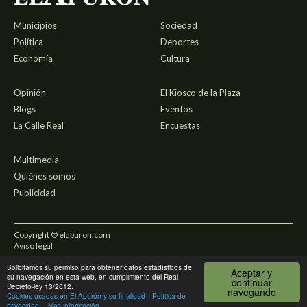
Municipios
Sociedad
Política
Deportes
Economía
Cultura
Opinión
El Kiosco de la Plaza
Blogs
Eventos
La Calle Real
Encuestas
Multimedia
Quiénes somos
Publicidad
Copyright © elapuron.com
Aviso legal
Solicitamos su permiso para obtener datos estadísticos de
Política de privacidad
Aceptar y
su navegación en esta web, en cumplimiento del Real
continuar
Decreto-ley 13/2012.
navegando
Uso de cookies
Cookies usadas en El Apurón y su finalidad
Política de
privacidad
Más información