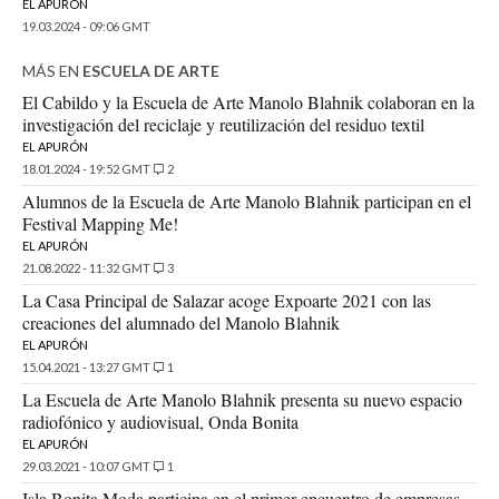
EL APURÓN
19.03.2024 - 09:06 GMT
MÁS EN
ESCUELA DE ARTE
El Cabildo y la Escuela de Arte Manolo Blahnik colaboran en la
investigación del reciclaje y reutilización del residuo textil
EL APURÓN
18.01.2024 - 19:52 GMT
2
Alumnos de la Escuela de Arte Manolo Blahnik participan en el
Festival Mapping Me!
EL APURÓN
21.08.2022 - 11:32 GMT
3
La Casa Principal de Salazar acoge Expoarte 2021 con las
creaciones del alumnado del Manolo Blahnik
EL APURÓN
15.04.2021 - 13:27 GMT
1
La Escuela de Arte Manolo Blahnik presenta su nuevo espacio
radiofónico y audiovisual, Onda Bonita
EL APURÓN
29.03.2021 - 10:07 GMT
1
Isla Bonita Moda participa en el primer encuentro de empresas