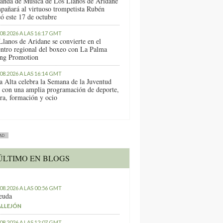
anda de Música de Los Llanos de Aridane
pañará al virtuoso trompetista Rubén
ó este 17 de octubre
.08.2026 A LAS 16:17 GMT
Llanos de Aridane se convierte en el
entro regional del boxeo con La Palma
ng Promotion
.08.2026 A LAS 16:14 GMT
a Alta celebra la Semana de la Juventud
 con una amplia programación de deporte,
ura, formación y ocio
AD
ÚLTIMO EN BLOGS
.08.2026 A LAS 00:56 GMT
euda
ALLEJÓN
.08.2026 A LAS 12:07 GMT