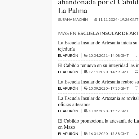
abandonada por el Cabild
La Palma
SUSANA MACHÍN
11.11.2024 - 19:26 GMT
MÁS EN
ESCUELA INSULAR DE AR
La Escuela Insular de Artesanía inicia su
tejeduría
EL APURÓN
10.04.2021 - 14:08 GMT
El Cabildo renueva en su integridad las in
EL APURÓN
12.11.2020 - 14:59 GMT
La Escuela Insular de Artesanía reabre su
EL APURÓN
10.09.2020 - 17:35 GMT
La Escuela Insular de Artesanía se revital
oficios artesanos
EL APURÓN
13.02.2020 - 15:52 GMT
El Cabildo promociona la artesanía de La 
en Mazo
EL APURÓN
16.01.2020 - 15:38 GMT