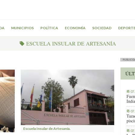
DA
MUNICIPIOS
POLÍTICA
ECONOMÍA
SOCIEDAD
DEPORT
ESCUELA INSULAR DE ARTESANÍA
PUBLICID
ÚLT
07
Fuen
Indi
07
Tazac
pisc
Escuela Insular de Artesanía.
07