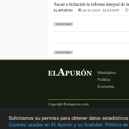
Sacan a licitación la reforma integral de l
EL APURÓN
16.12.2019 - 16:54 GMT
PUBLICIDAD
PUBLICIDAD
Municipios
Política
Economía
Copyright © elapuron.com
Todos los derechos reservados
Solicitamos su permiso para obtener datos estadísticos
Cookies usadas en El Apurón y su finalidad
Política de