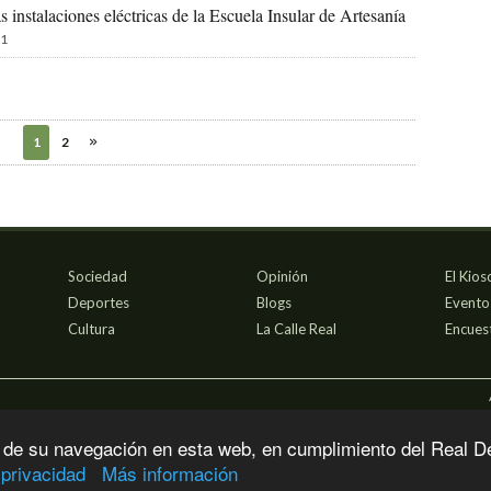
as instalaciones eléctricas de la Escuela Insular de Artesanía
1
1
2
Sociedad
Opinión
El Kios
Deportes
Blogs
Evento
Cultura
La Calle Real
Encues
 de su navegación en esta web, en cumplimiento del Real D
 privacidad
Más información