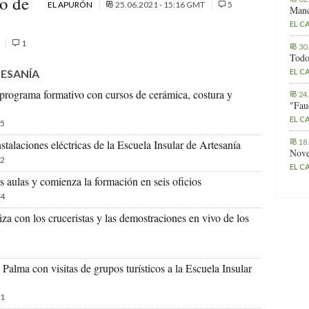
o de
EL APURÓN
25.06.2021 - 15:16 GMT
5
Manc
EL C
1
30
Todo
EL C
TESANÍA
 programa formativo con cursos de cerámica, costura y
24
"Fau
EL C
5
18
stalaciones eléctricas de la Escuela Insular de Artesanía
Nove
2
EL C
s aulas y comienza la formación en seis oficios
4
iza con los cruceristas y las demostraciones en vivo de los
Palma con visitas de grupos turísticos a la Escuela Insular
1