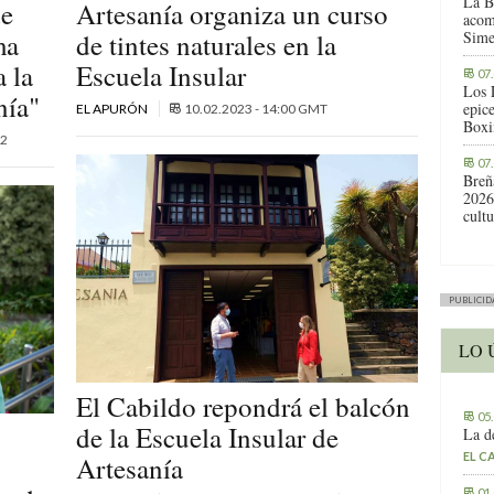
La B
de
Artesanía organiza un curso
acom
ma
de tintes naturales en la
Sime
 la
Escuela Insular
07
Los 
nía"
epic
EL APURÓN
10.02.2023 - 14:00 GMT
Boxi
2
07
Breñ
2026
cult
PUBLICID
LO 
El Cabildo repondrá el balcón
05
de la Escuela Insular de
La d
EL C
s
Artesanía
01