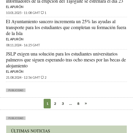
informadores de la erupción del Tajogaite se estrenará el día 23
EL APURÓN
10.01.2025 - 11:08 GMT
1
El Ayuntamiento saucero incrementa un 25% las ayudas al
transporte para los estudiantes que completan su formación fuera
de la Isla
EL APURÓN
08.11.2024 - 16:25 GMT
JSLP exigen una solución para los estudiantes universitarios
palmeros que siguen esperando tras ocho meses por las becas de
alojamiento
EL APURÓN
21.08.2024 - 12:56 GMT
2
PUBLICIDAD
1
2
3
…
8
PUBLICIDAD
ÚLTIMAS NOTICIAS