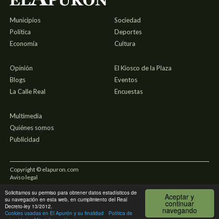
Municipios
Sociedad
Política
Deportes
Economía
Cultura
Opinión
El Kiosco de la Plaza
Blogs
Eventos
La Calle Real
Encuestas
Multimedia
Quiénes somos
Publicidad
Copyright © elapuron.com
Aviso legal
Solicitamos su permiso para obtener datos estadísticos de
Política de privacidad
Aceptar y
su navegación en esta web, en cumplimiento del Real
continuar
Decreto-ley 13/2012.
navegando
Uso de cookies
Cookies usadas en El Apurón y su finalidad
Política de