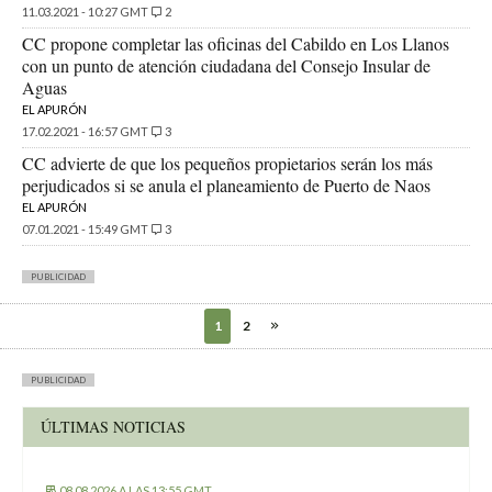
11.03.2021 - 10:27 GMT
2
CC propone completar las oficinas del Cabildo en Los Llanos
con un punto de atención ciudadana del Consejo Insular de
Aguas
EL APURÓN
17.02.2021 - 16:57 GMT
3
CC advierte de que los pequeños propietarios serán los más
perjudicados si se anula el planeamiento de Puerto de Naos
EL APURÓN
07.01.2021 - 15:49 GMT
3
PUBLICIDAD
1
2
PUBLICIDAD
ÚLTIMAS NOTICIAS
08.08.2026 A LAS 13:55 GMT