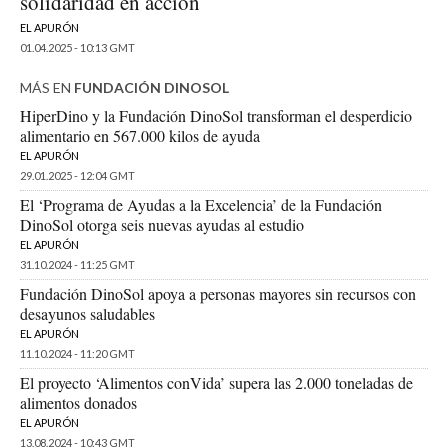
solidaridad en acción
EL APURÓN
01.04.2025 - 10:13 GMT
MÁS EN
FUNDACIÓN DINOSOL
HiperDino y la Fundación DinoSol transforman el desperdicio
alimentario en 567.000 kilos de ayuda
EL APURÓN
29.01.2025 - 12:04 GMT
El ‘Programa de Ayudas a la Excelencia’ de la Fundación
DinoSol otorga seis nuevas ayudas al estudio
EL APURÓN
31.10.2024 - 11:25 GMT
Fundación DinoSol apoya a personas mayores sin recursos con
desayunos saludables
EL APURÓN
11.10.2024 - 11:20 GMT
El proyecto ‘Alimentos conVida’ supera las 2.000 toneladas de
alimentos donados
EL APURÓN
13.08.2024 - 10:43 GMT