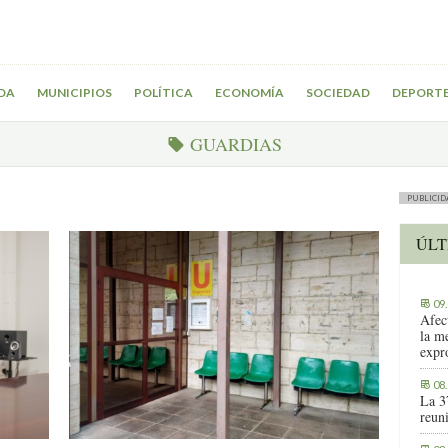
DA
MUNICIPIOS
POLÍTICA
ECONOMÍA
SOCIEDAD
DEPORT
GUARDIAS
PUBLICID
ÚLT
09
Afec
la m
expr
08
La 3
reuni