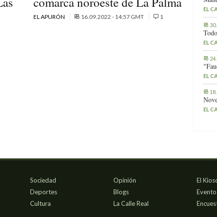
Las
comarca noroeste de La Palma
EL C
EL APURÓN
16.09.2022 - 14:57 GMT
1
30
Todo
EL C
24
"Fau
EL C
18
Nove
EL C
Sociedad
Opinión
El Kios
Deportes
Blogs
Evento
Cultura
La Calle Real
Encues