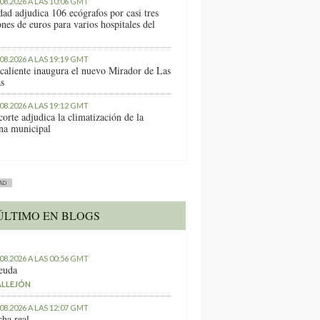
.08.2026 A LAS 10:06 GMT
dad adjudica 106 ecógrafos por casi tres
nes de euros para varios hospitales del
.08.2026 A LAS 19:19 GMT
caliente inaugura el nuevo Mirador de Las
as
.08.2026 A LAS 19:12 GMT
orte adjudica la climatización de la
ina municipal
AD
ÚLTIMO EN BLOGS
.08.2026 A LAS 00:56 GMT
euda
ALLEJÓN
.08.2026 A LAS 12:07 GMT
ha real