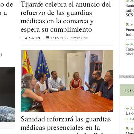
08
go de
Tijarafe celebra el anuncio del
Sani
n a
refuerzo de las guardias
millo
SCS
médicas en la comarca y
07
espera su cumplimiento
Fuen
Indi
EL APURÓN
17.09.2022 - 12:12 GMT
07
Tazac
pisc
4
PUBLICID
LO 
05
La d
Sanidad reforzará las guardias
EL C
médicas presenciales en la
01
Manc