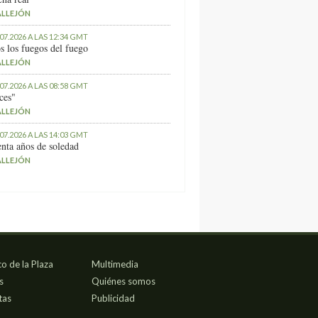
ALLEJÓN
.07.2026 A LAS 12:34 GMT
s los fuegos del fuego
ALLEJÓN
.07.2026 A LAS 08:58 GMT
ces"
ALLEJÓN
.07.2026 A LAS 14:03 GMT
nta años de soledad
ALLEJÓN
co de la Plaza
Multimedia
s
Quiénes somos
tas
Publicidad