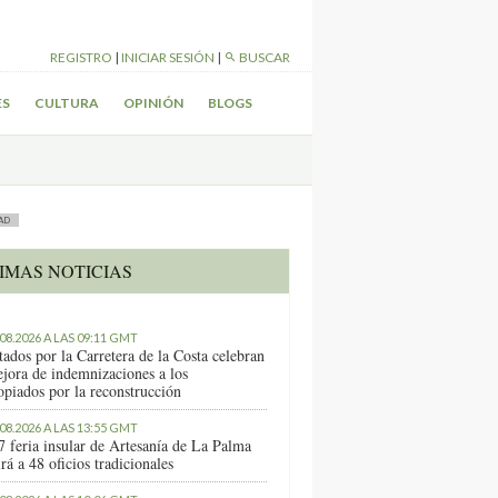
REGISTRO
|
INICIAR SESIÓN
|
BUSCAR
ES
CULTURA
OPINIÓN
BLOGS
AD
IMAS NOTICIAS
.08.2026 A LAS 09:11 GMT
tados por la Carretera de la Costa celebran
ejora de indemnizaciones a los
opiados por la reconstrucción
.08.2026 A LAS 13:55 GMT
7 feria insular de Artesanía de La Palma
rá a 48 oficios tradicionales