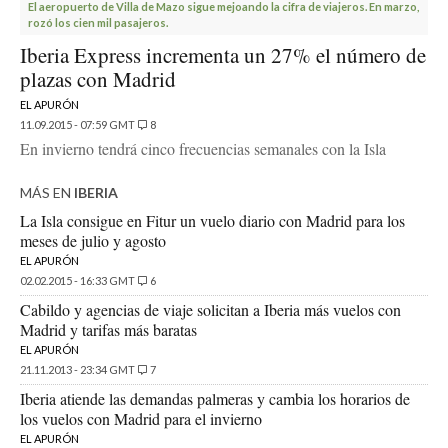
El aeropuerto de Villa de Mazo sigue mejoando la cifra de viajeros. En marzo,
rozó los cien mil pasajeros.
Iberia Express incrementa un 27% el número de
plazas con Madrid
EL APURÓN
11.09.2015 - 07:59 GMT
8
En invierno tendrá cinco frecuencias semanales con la Isla
MÁS EN
IBERIA
La Isla consigue en Fitur un vuelo diario con Madrid para los
meses de julio y agosto
EL APURÓN
02.02.2015 - 16:33 GMT
6
Cabildo y agencias de viaje solicitan a Iberia más vuelos con
Madrid y tarifas más baratas
EL APURÓN
21.11.2013 - 23:34 GMT
7
Iberia atiende las demandas palmeras y cambia los horarios de
los vuelos con Madrid para el invierno
EL APURÓN