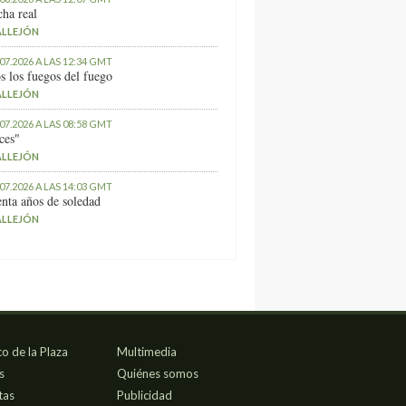
ha real
ALLEJÓN
.07.2026 A LAS 12:34 GMT
s los fuegos del fuego
ALLEJÓN
.07.2026 A LAS 08:58 GMT
ces"
ALLEJÓN
.07.2026 A LAS 14:03 GMT
nta años de soledad
ALLEJÓN
co de la Plaza
Multimedia
s
Quiénes somos
tas
Publicidad