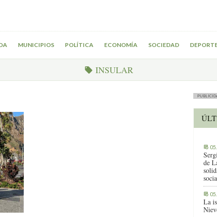
DA
MUNICIPIOS
POLÍTICA
ECONOMÍA
SOCIEDAD
DEPORT
INSULAR
PUBLICID
ÚLT
05
Serg
de L
solid
socia
05
La i
Niev