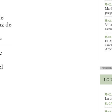
05
Marí
preg
de
05
uz de
Vill
astr
04
3
El A
canc
Arec
e
el
PUBLICID
LO 
05
La d
EL C
01