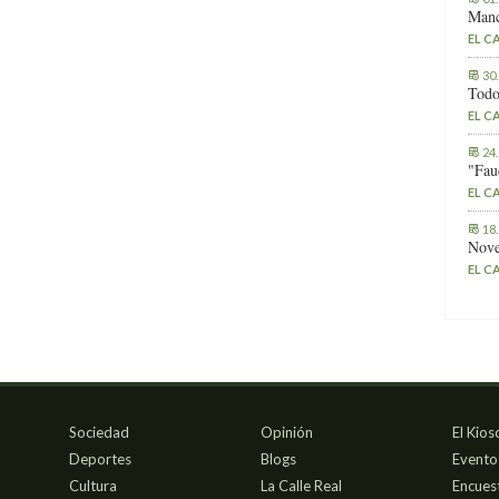
Manc
EL C
30
Todo
EL C
24
"Fau
EL C
18
Nove
EL C
Sociedad
Opinión
El Kios
Deportes
Blogs
Evento
Cultura
La Calle Real
Encues