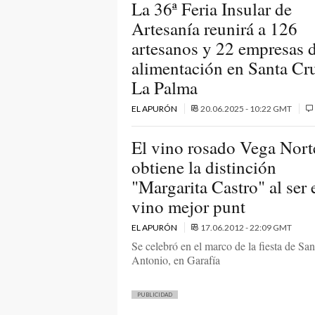
La 36ª Feria Insular de
Artesanía reunirá a 126
artesanos y 22 empresas 
alimentación en Santa Cr
La Palma
EL APURÓN
20.06.2025 - 10:22 GMT
El vino rosado Vega Nort
obtiene la distinción
"Margarita Castro" al ser 
vino mejor punt
EL APURÓN
17.06.2012 - 22:09 GMT
Se celebró en el marco de la fiesta de San
Antonio, en Garafía
PUBLICIDAD