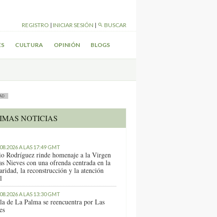
REGISTRO
|
INICIAR SESIÓN
|
BUSCAR
ES
CULTURA
OPINIÓN
BLOGS
AD
IMAS NOTICIAS
.08.2026 A LAS 17:49 GMT
io Rodríguez rinde homenaje a la Virgen
as Nieves con una ofrenda centrada en la
aridad, la reconstrucción y la atención
l
.08.2026 A LAS 13:30 GMT
sla de La Palma se reencuentra por Las
es