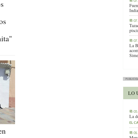
07
os
Fuen
Indi
os
07
Tazac
pisc
ita"
07
La B
acom
Sime
PUBLICID
LO 
05
La d
EL C
en
01
Manc