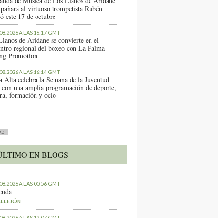
anda de Música de Los Llanos de Aridane
pañará al virtuoso trompetista Rubén
ó este 17 de octubre
.08.2026 A LAS 16:17 GMT
Llanos de Aridane se convierte en el
entro regional del boxeo con La Palma
ng Promotion
.08.2026 A LAS 16:14 GMT
a Alta celebra la Semana de la Juventud
 con una amplia programación de deporte,
ura, formación y ocio
AD
ÚLTIMO EN BLOGS
.08.2026 A LAS 00:56 GMT
euda
ALLEJÓN
.08.2026 A LAS 12:07 GMT