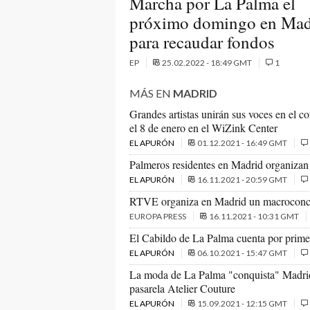
Marcha por La Palma el
próximo domingo en Mad
para recaudar fondos
EP
25.02.2022 - 18:49 GMT
1
MÁS EN
MADRID
Grandes artistas unirán sus voces en el c
el 8 de enero en el WiZink Center
EL APURÓN
01.12.2021 - 16:49 GMT
Palmeros residentes en Madrid organizan u
EL APURÓN
16.11.2021 - 20:59 GMT
RTVE organiza en Madrid un macroconcie
EUROPA PRESS
16.11.2021 - 10:31 GMT
El Cabildo de La Palma cuenta por primera
EL APURÓN
06.10.2021 - 15:47 GMT
La moda de La Palma "conquista" Madrid c
pasarela Atelier Couture
EL APURÓN
15.09.2021 - 12:15 GMT