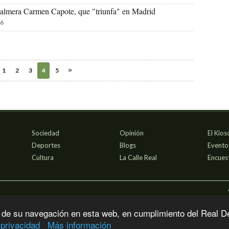
a palmera Carmen Capote, que "triunfa" en Madrid
6
1
2
3
4
5
Sociedad
Opinión
El Kios
Deportes
Blogs
Evento
Cultura
La Calle Real
Encues
 de su navegación en esta web, en cumplimiento del Real D
 privacidad
Más información