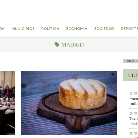
DA
MUNICIPIOS
POLÍTICA
ECONOMÍA
SOCIEDAD
DEPORT
MADRID
PUBLICID
ÚLT
07
Fuen
Indi
07
Tazac
pisc
07