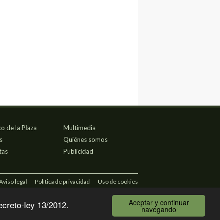
co de la Plaza
Multimedia
s
Quiénes somos
tas
Publicidad
Aviso legal
Política de privacidad
Uso de cookies
Aceptar y continuar
ecreto-ley 13/2012.
navegando