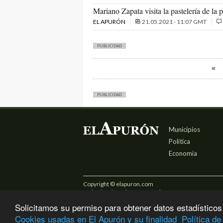
Mariano Zapata visita la pastelería de l
EL APURÓN
21.05.2021 - 11:07 GMT
PUBLICIDAD
PUBLICIDAD
Municipios
Política
Economía
Copyright © elapuron.com
Todos los derechos reservados
Solicitamos su permiso para obtener datos estadísticos
Cookies usadas en El Apurón y su finalidad
Política de