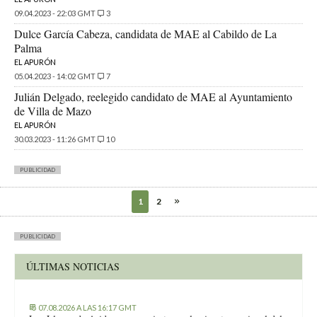
09.04.2023 - 22:03 GMT
3
Dulce García Cabeza, candidata de MAE al Cabildo de La
Palma
EL APURÓN
05.04.2023 - 14:02 GMT
7
Julián Delgado, reelegido candidato de MAE al Ayuntamiento
de Villa de Mazo
EL APURÓN
30.03.2023 - 11:26 GMT
10
PUBLICIDAD
1
2
PUBLICIDAD
ÚLTIMAS NOTICIAS
07.08.2026 A LAS 16:17 GMT