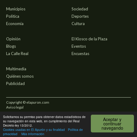
Municipios
Sociedad
Política
Deportes
Economía
Cultura
Opinión
El Kiosco de la Plaza
Blogs
Eventos
La Calle Real
Encuestas
Multimedia
Quiénes somos
Publicidad
Copyright © elapuron.com
Aviso legal
Solicitamos su permiso para obtener datos estadísticos de
Política de privacidad
Aceptar y
su navegación en esta web, en cumplimiento del Real
continuar
Decreto-ley 13/2012.
navegando
Uso de cookies
Cookies usadas en El Apurón y su finalidad
Política de
privacidad
Más información