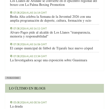
Los Llanos de Aridane se convierte en el epicentro regional del
boxeo con La Palma Boxing Promotion
07.08.2026 A LAS 16:14 GMT
Breña Alta celebra la Semana de la Juventud 2026 con una
amplia programación de deporte, cultura, formación y ocio
07.08.2026 A LAS 16:11 GMT
Álvaro Pages pide al alcalde de Los Llanos "transparencia,
memoria y responsabilidad"
07.08.2026 A LAS 16:06 GMT
El campo municipal de fútbol de Tijarafe luce nuevo césped
07.08.2026 A LAS 13:34 GMT
La Investigadora acoge una exposición sobre Guasimara
PUBLICIDAD
LO ÚLTIMO EN BLOGS
05.08.2026 A LAS 00:56 GMT
La deuda