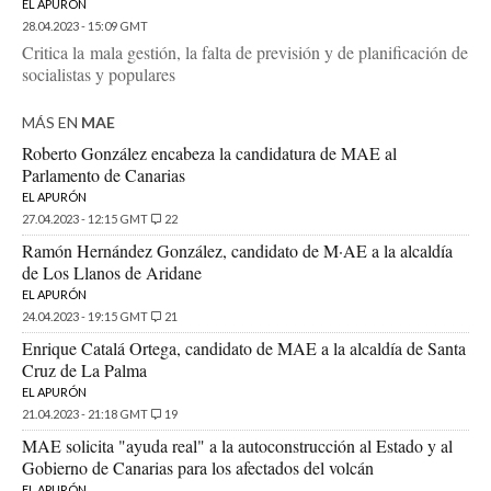
EL APURÓN
28.04.2023 - 15:09 GMT
Critica la mala gestión, la falta de previsión y de planificación de
socialistas y populares
MÁS EN
MAE
Roberto González encabeza la candidatura de MAE al
Parlamento de Canarias
EL APURÓN
27.04.2023 - 12:15 GMT
22
Ramón Hernández González, candidato de M·AE a la alcaldía
de Los Llanos de Aridane
EL APURÓN
24.04.2023 - 19:15 GMT
21
Enrique Catalá Ortega, candidato de MAE a la alcaldía de Santa
Cruz de La Palma
EL APURÓN
21.04.2023 - 21:18 GMT
19
MAE solicita "ayuda real" a la autoconstrucción al Estado y al
Gobierno de Canarias para los afectados del volcán
EL APURÓN