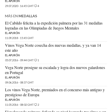
EL APURÓN
29.07.2020 - 16:45 GMT
4
MÁS EN
MEDALLAS
El Cabildo felicita a la expedición palmera por las 31 medallas
logradas en las Olimpiadas de Juegos Mentales
EL APURÓN
11.09.2018 - 15:45 GMT
Vinos Vega Norte cosecha dos nuevas medallas, y ya van 14
este año
EL APURÓN
05.07.2016 - 09:44 GMT
1
Vega Norte prosigue su escalada y logra dos nuevos galardones
en Portugal
EL APURÓN
09.06.2016 - 08:37 GMT
Los vinos Vega Norte, premiados en el concurso más antiguo y
prestigioso de Europa
EL APURÓN
11.05.2016 - 08:02 GMT
2
El taekwondo palmero defiende su nivel logrando tres Oros y un