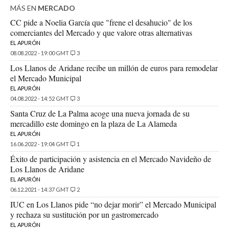
MÁS EN
MERCADO
CC pide a Noelia García que "frene el desahucio" de los
comerciantes del Mercado y que valore otras alternativas
EL APURÓN
08.08.2022 - 19:00 GMT
3
Los Llanos de Aridane recibe un millón de euros para remodelar
el Mercado Municipal
EL APURÓN
04.08.2022 - 14:52 GMT
3
Santa Cruz de La Palma acoge una nueva jornada de su
mercadillo este domingo en la plaza de La Alameda
EL APURÓN
16.06.2022 - 19:04 GMT
1
Éxito de participación y asistencia en el Mercado Navideño de
Los Llanos de Aridane
EL APURÓN
06.12.2021 - 14:37 GMT
2
IUC en Los Llanos pide “no dejar morir” el Mercado Municipal
y rechaza su sustitución por un gastromercado
EL APURÓN