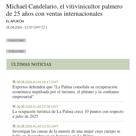
Michael Candelario, el vitivinicultor palmero
de 25 años con ventas internacionales
EL APURÓN
01.04.2026 - 12:37 GMT
1
PUBLICIDAD
PUBLICIDAD
ÚLTIMAS NOTICIAS
06.08.2026 A LAS 14:17 GMT
Expertos defienden que "La Palma consolida su recuperación
económica impulsada por el turismo, el plátano y la confianza
empresarial"
06.08.2026 A LAS 13:58 GMT
La ocupación turística de La Palma crece 10 puntos con respecto
a julio de 2025
06.08.2026 A LAS 13:53 GMT
Investigan las causas de la muerte de una mujer cuyo cuerpo se
halló en diciembre en un barranco en La Palma